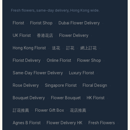
Fresh flowers, same-day delivery, Hong Kong wide.
Florist
Florist Shop
Dubai Flower Delivery
·
·
·
UK Florist
香港花店
Flower Delivery
·
·
·
Hong Kong Florist
送花
訂花
網上訂花
·
·
·
·
Florist Delivery
Online Florist
Flower Shop
·
·
·
Same-Day Flower Delivery
Luxury Florist
·
·
Rose Delivery
Singapore Florist
Floral Design
·
·
·
Bouquet Delivery
Flower Bouquet
HK Florist
·
·
·
訂花推薦
Flower Gift Box
花店推薦
·
·
·
Agnes B Florist
Flower Delivery HK
Fresh Flowers
·
·
·