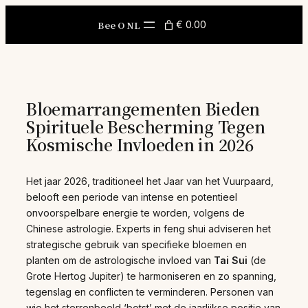
Skip
to
Bee O NL
€ 0.00
content
Bloemarrangementen Bieden
Spirituele Bescherming Tegen
Kosmische Invloeden in 2026
Het jaar 2026, traditioneel het Jaar van het Vuurpaard,
belooft een periode van intense en potentieel
onvoorspelbare energie te worden, volgens de
Chinese astrologie. Experts in feng shui adviseren het
strategische gebruik van specifieke bloemen en
planten om de astrologische invloed van
Tai Sui
(de
Grote Hertog Jupiter) te harmoniseren en zo spanning,
tegenslag en conflicten te verminderen. Personen van
wie het sterrenbeeld ‘botst’ met de jaarlijkse positie van