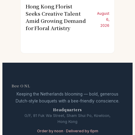
Hong Kong Florist
Seeks Creative Talent
August
Amid Growing Demand
6,
2026
for Floral Artistry
Bee O NL
Keeping the Netherlands blooming — bold, generous
Dutch-style bouquets with a bee-friendly conscience.
Headquarters
G/F, 81 Fuk Wa Street, Sham Shui Po, Kowloon,
Hong Kong
Order by noon · Delivered by 6pm