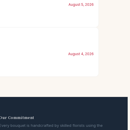
August 5, 2026
August 4, 2026
Our Commitment
Every bouquet is handcrafted by skilled florists using the