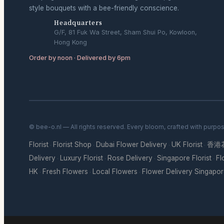
style bouquets with a bee-friendly conscience.
Headquarters
G/F, 81 Fuk Wa Street, Sham Shui Po, Kowloon,
Hong Kong
Order by noon · Delivered by 6pm
© bee-o.nl — All rights reserved. Every bloom, crafted with purpo
Florist
Florist Shop
Dubai Flower Delivery
UK Florist
香港
·
·
·
·
Delivery
Luxury Florist
Rose Delivery
Singapore Florist
Fl
·
·
·
·
HK
Fresh Flowers
Local Flowers
Flower Delivery Singapo
·
·
·