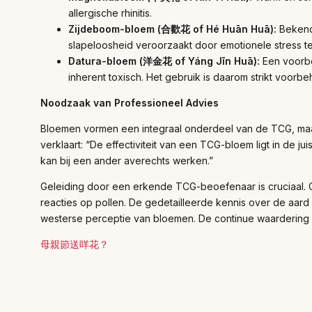
allergische rhinitis.
Zijdeboom-bloem (合歡花 of Hé Huān Huā):
Bekend 
slapeloosheid veroorzaakt door emotionele stress t
Datura-bloem (洋金花 of Yáng Jīn Huā):
Een voorbee
inherent toxisch. Het gebruik is daarom strikt voor
Noodzaak van Professioneel Advies
Bloemen vormen een integraal onderdeel van de TCG, maa
verklaart: “De effectiviteit van een TCG-bloem ligt in de 
kan bij een ander averechts werken.”
Geleiding door een erkende TCG-beoefenaar is cruciaal. Ge
reacties op pollen. De gedetailleerde kennis over de aa
westerse perceptie van bloemen. De continue waardering 
母親節送咩花？