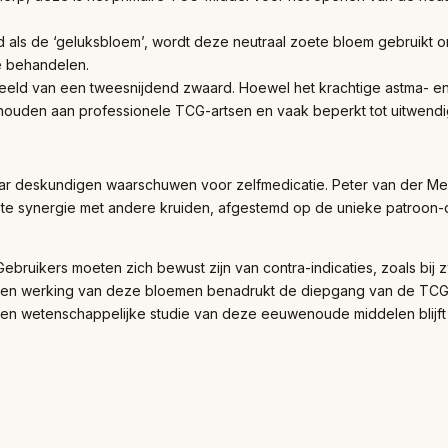
als de ‘geluksbloem’, wordt deze neutraal zoete bloem gebruikt om
e behandelen.
ld van een tweesnijdend zwaard. Hoewel het krachtige astma- en pi
behouden aan professionele TCG-artsen en vaak beperkt tot uitwend
r deskundigen waarschuwen voor zelfmedicatie. Peter van der Me
juiste synergie met andere kruiden, afgestemd op de unieke patroon-
bruikers moeten zich bewust zijn van contra-indicaties, zoals bij z
rd en werking van deze bloemen benadrukt de diepgang van de TCG 
en wetenschappelijke studie van deze eeuwenoude middelen blijft