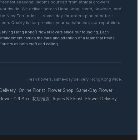
freshest seasonal blooms sourced from ethical growers
worldwide. We deliver across Hong Kong Island, Kowloon, and
the New Territories — same-day for orders placed before
noon. Quality is our promise; your satisfaction, our reputation.
Serving Hong Kong’s flower lovers since our founding. Each
arrangement carries the care and attention of a team that treats
floristry as both craft and calling.
Fresh flowers, same-day delivery, Hong Kong wide.
 Delivery
Online Florist
Flower Shop
Same-Day Flower
·
·
·
Flower Gift Box
花店推薦
Agnes B Florist
Flower Delivery
·
·
·