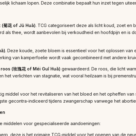
lijk lichaam lopen. Deze combinatie bepaalt hun inzet tegen uit
t (菊花 of Jǔ Huā)
. TCG categoriseert deze als licht koud, zoet en bit
ls thee, wordt aanbevolen bij verkoudheid en hoofdpijn en is doo
uā)
. Deze koude, zoete bloem is essentieel voor het oplossen van er
rking van kamperfoelie wordt vaak gecombineerd met andere krui
e
roos (玫瑰花 of Méi Guī Huā)
gewaardeerd. De roos, die licht warm v
en het verlichten van stagnatie, wat vooral heilzaam is bij premens
 middel voor het revitaliseren van het bloed en het opheffen van sta
rengste gecontra-indiceerd tijdens zwangerschap vanwege het abortiev
nen
e middelen voor gespecialiseerde aandoeningen:
rp, deze is het primaire TCG-middel voor het openen van de neusp