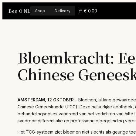
Skip
Bee O NL
to
€ 0.00
Shop
Delivery
content
Bloemkracht: E
Chinese Genees
AMSTERDAM, 12 OKTOBER
– Bloemen, al lang gewaardeer
Chinese Geneeskunde (TCG). Deze natuurlijke apotheek, 
behandelingsopties variërend van het verlichten van hitte 
syndroomdifferentiatie en professionele begeleiding verei
Het TCG-systeem ziet bloemen niet slechts als geurige toe