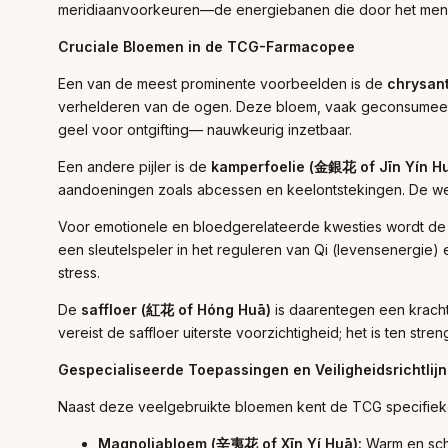
meridiaanvoorkeuren—de energiebanen die door het mense
Cruciale Bloemen in de TCG-Farmacopee
Een van de meest prominente voorbeelden is de
chrysan
verhelderen van de ogen. Deze bloem, vaak geconsumeerd a
geel voor ontgifting— nauwkeurig inzetbaar.
Een andere pijler is de
kamperfoelie (金銀花 of Jīn Yín H
aandoeningen zoals abcessen en keelontstekingen. De we
Voor emotionele en bloedgerelateerde kwesties wordt d
een sleutelspeler in het reguleren van Qi (levensenergie) 
stress.
De
saffloer (紅花 of Hóng Huā)
is daarentegen een krachtig
vereist de saffloer uiterste voorzichtigheid; het is ten st
Gespecialiseerde Toepassingen en Veiligheidsrichtlij
Naast deze veelgebruikte bloemen kent de TCG specifiek
Magnoliabloem (辛夷花 of Xīn Yí Huā):
Warm en sche