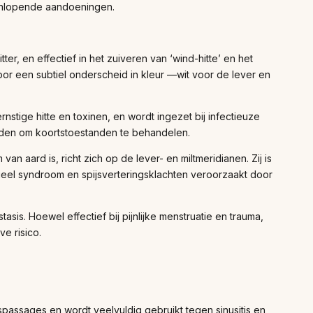
eenlopende aandoeningen.
ter, en effectief in het zuiveren van ‘wind-hitte’ en het
r een subtiel onderscheid in kleur —wit voor de lever en
nstige hitte en toxinen, en wordt ingezet bij infectieuze
den om koortstoestanden te behandelen.
an aard is, richt zich op de lever- en miltmeridianen. Zij is
trueel syndroom en spijsverteringsklachten veroorzaakt door
sis. Hoewel effectief bij pijnlijke menstruatie en trauma,
e risico.
assages en wordt veelvuldig gebruikt tegen sinusitis en