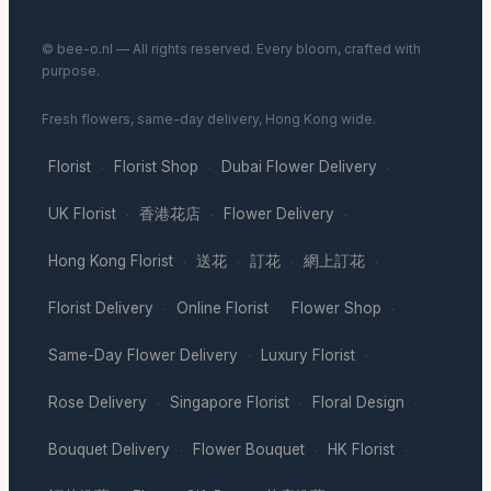
© bee-o.nl — All rights reserved. Every bloom, crafted with
purpose.
Fresh flowers, same-day delivery, Hong Kong wide.
Florist
Florist Shop
Dubai Flower Delivery
·
·
·
UK Florist
香港花店
Flower Delivery
·
·
·
Hong Kong Florist
送花
訂花
網上訂花
·
·
·
·
Florist Delivery
Online Florist
Flower Shop
·
·
·
Same-Day Flower Delivery
Luxury Florist
·
·
Rose Delivery
Singapore Florist
Floral Design
·
·
·
Bouquet Delivery
Flower Bouquet
HK Florist
·
·
·