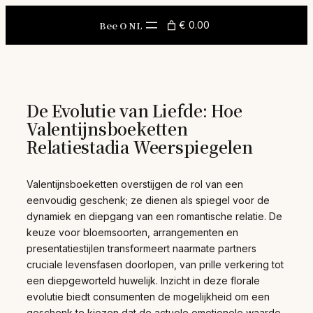
Skip
to
Bee O NL
€ 0.00
content
De Evolutie van Liefde: Hoe
Valentijnsboeketten
Relatiestadia Weerspiegelen
Valentijnsboeketten overstijgen de rol van een
eenvoudig geschenk; ze dienen als spiegel voor de
dynamiek en diepgang van een romantische relatie. De
keuze voor bloemsoorten, arrangementen en
presentatiestijlen transformeert naarmate partners
cruciale levensfasen doorlopen, van prille verkering tot
een diepgeworteld huwelijk. Inzicht in deze florale
evolutie biedt consumenten de mogelijkheid om een
geschenk te kiezen dat de actuele emotionele waarde