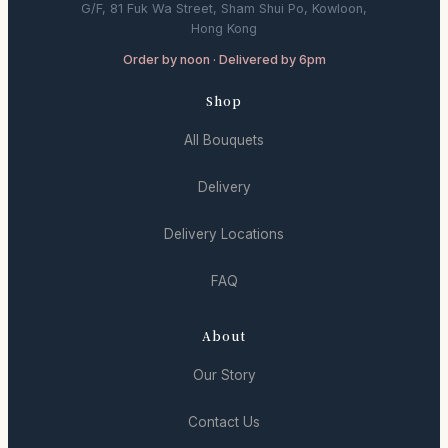
G/F, 81 Fuk Wa Street, Sham Shui Po, Kowloon,
Hong Kong
Order by noon · Delivered by 6pm
Shop
All Bouquets
Delivery
Delivery Locations
FAQ
About
Our Story
Contact Us