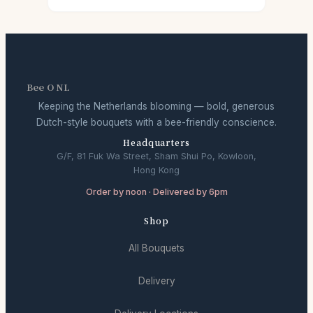
Bee O NL
Keeping the Netherlands blooming — bold, generous
Dutch-style bouquets with a bee-friendly conscience.
Headquarters
G/F, 81 Fuk Wa Street, Sham Shui Po, Kowloon,
Hong Kong
Order by noon · Delivered by 6pm
Shop
All Bouquets
Delivery