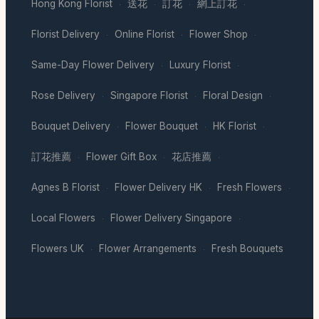
Hong Kong Florist
送花
訂花
網上訂花
·
·
·
·
Florist Delivery
Online Florist
Flower Shop
·
·
·
Same-Day Flower Delivery
Luxury Florist
·
·
Rose Delivery
Singapore Florist
Floral Design
·
·
·
Bouquet Delivery
Flower Bouquet
HK Florist
·
·
·
訂花推薦
Flower Gift Box
花店推薦
·
·
·
Agnes B Florist
Flower Delivery HK
Fresh Flowers
·
·
·
Local Flowers
Flower Delivery Singapore
·
·
Flowers UK
Flower Arrangements
Fresh Bouquets
·
·