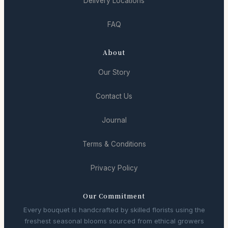
Delivery Locations
FAQ
About
Our Story
Contact Us
Journal
Terms & Conditions
Privacy Policy
Our Commitment
Every bouquet is handcrafted by skilled florists using the
freshest seasonal blooms sourced from ethical growers