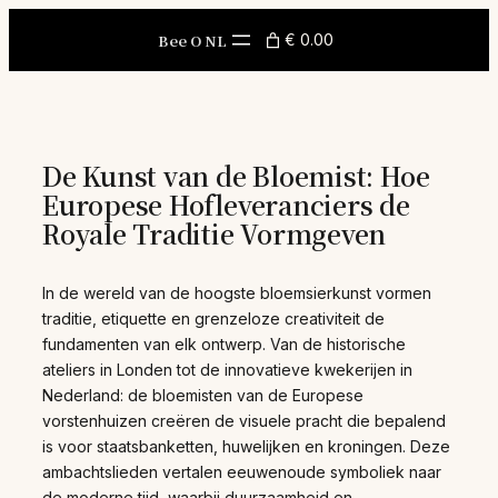
Skip
to
Bee O NL
€ 0.00
content
De Kunst van de Bloemist: Hoe
Europese Hofleveranciers de
Royale Traditie Vormgeven
In de wereld van de hoogste bloemsierkunst vormen
traditie, etiquette en grenzeloze creativiteit de
fundamenten van elk ontwerp. Van de historische
ateliers in Londen tot de innovatieve kwekerijen in
Nederland: de bloemisten van de Europese
vorstenhuizen creëren de visuele pracht die bepalend
is voor staatsbanketten, huwelijken en kroningen. Deze
ambachtslieden vertalen eeuwenoude symboliek naar
de moderne tijd, waarbij duurzaamheid en