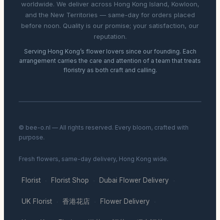
worldwide. We deliver across Hong Kong Island, Kowloon,
and the New Territories — same-day for orders placed
before noon. Quality is our promise; your satisfaction, our
reputation.
Serving Hong Kong’s flower lovers since our founding. Each
arrangement carries the care and attention of a team that treats
floristry as both craft and calling.
© bee-o.nl — All rights reserved. Every bloom, crafted with
purpose.
Fresh flowers, same-day delivery, Hong Kong wide.
Florist
Florist Shop
Dubai Flower Delivery
·
·
·
UK Florist
香港花店
Flower Delivery
·
·
·