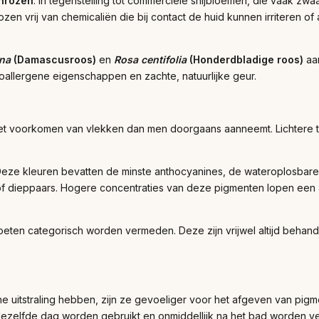
inrozen
. In tegenstelling tot commerciële snijbloemen, die vaak zw
zen vrij van chemicaliën die bij contact de huid kunnen irriteren of
na
(Damascusroos)
en
Rosa centifolia
(Honderdbladige roos)
aan
allergene eigenschappen en zachte, natuurlijke geur.
het voorkomen van vlekken dan men doorgaans aanneemt. Lichtere tin
 Deze kleuren bevatten de minste anthocyanines, de wateroplosbar
 dieppaars. Hogere concentraties van deze pigmenten lopen een aanz
eten categorisch worden vermeden. Deze zijn vrijwel altijd behan
uitstraling hebben, zijn ze gevoeliger voor het afgeven van pigmen
 dezelfde dag worden gebruikt en onmiddellijk na het bad worden ve