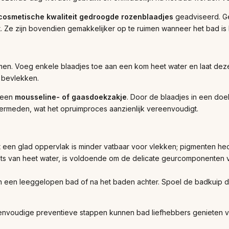
cosmetische kwaliteit gedroogde rozenblaadjes
geadviseerd. G
ht. Ze zijn bovendien gemakkelijker op te ruimen wanneer het bad is
n. Voeg enkele blaadjes toe aan een kom heet water en laat deze tie
k bevlekken.
n een
mousseline- of gaasdoekzakje
. Door de blaadjes in een doe
vermeden, wat het opruimproces aanzienlijk vereenvoudigt.
een glad oppervlak is minder vatbaar voor vlekken; pigmenten hec
ts van heet water, is voldoende om de delicate geurcomponenten vri
in een leeggelopen bad of na het baden achter. Spoel de badkuip d
envoudige preventieve stappen kunnen bad liefhebbers genieten 