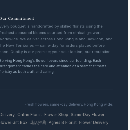
Our Commitment
Every bouquet is handcrafted by skilled florists using the
freshest seasonal blooms sourced from ethical growers
worldwide. We deliver across Hong Kong Island, Kowloon, and
the New Territories — same-day for orders placed before
noon. Quality is our promise; your satisfaction, our reputation.
Serving Hong Kong’s flower lovers since our founding. Each
arrangement carries the care and attention of a team that treats
floristry as both craft and calling.
Fresh flowers, same-day delivery, Hong Kong wide.
 Delivery
Online Florist
Flower Shop
Same-Day Flower
·
·
·
Flower Gift Box
花店推薦
Agnes B Florist
Flower Delivery
·
·
·