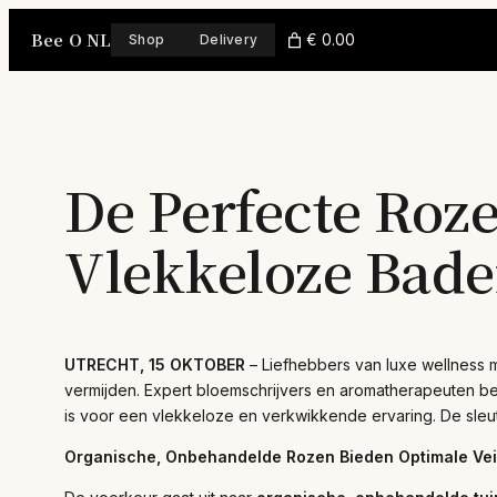
Skip
Bee O NL
to
€ 0.00
Shop
Delivery
content
De Perfecte Roze
Vlekkeloze Bad
UTRECHT, 15 OKTOBER
– Liefhebbers van luxe wellness mo
vermijden. Expert bloemschrijvers en aromatherapeuten be
is voor een vlekkeloze en verkwikkende ervaring. De sleu
Organische, Onbehandelde Rozen Bieden Optimale Vei