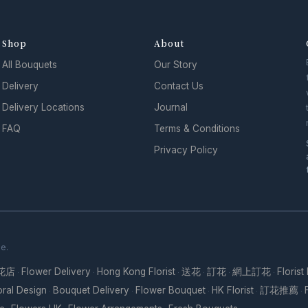
Shop
About
All Bouquets
Our Story
Delivery
Contact Us
Delivery Locations
Journal
FAQ
Terms & Conditions
Privacy Policy
se.
花店
Flower Delivery
Hong Kong Florist
送花
訂花
網上訂花
Florist
·
·
·
·
·
·
oral Design
Bouquet Delivery
Flower Bouquet
HK Florist
訂花推薦
·
·
·
·
·