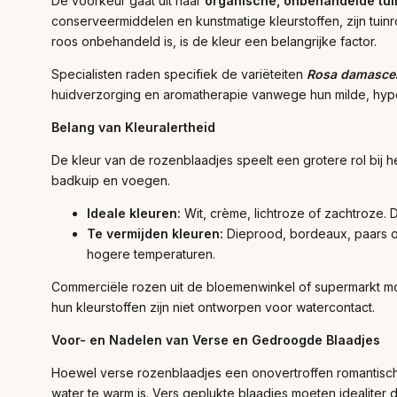
De voorkeur gaat uit naar
organische, onbehandelde tu
conserveermiddelen en kunstmatige kleurstoffen, zijn tuinro
roos onbehandeld is, is de kleur een belangrijke factor.
Specialisten raden specifiek de variëteiten
Rosa damasce
huidverzorging en aromatherapie vanwege hun milde, hypo
Belang van Kleuralertheid
De kleur van de rozenblaadjes speelt een grotere rol bij 
badkuip en voegen.
Ideale kleuren:
Wit, crème, lichtroze of zachtroze.
Te vermijden kleuren:
Dieprood, bordeaux, paars of
hogere temperaturen.
Commerciële rozen uit de bloemenwinkel of supermarkt mo
hun kleurstoffen zijn niet ontworpen voor watercontact.
Voor- en Nadelen van Verse en Gedroogde Blaadjes
Hoewel verse rozenblaadjes een onovertroffen romantische 
water te warm is. Vers geplukte blaadjes moeten idealiter