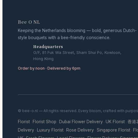
Bee O NL
Keeping the Netherlands blooming — bold, generous Dutch-
style bouquets with a bee-friendly conscience.
Headquarters
G/F, 81 Fuk Wa Street, Sham Shui Po, Kowloon,
Hong Kong
Order by noon · Delivered by 6pm
© bee-o.nl — All rights reserved. Every bloom, crafted with purpo
Florist
Florist Shop
Dubai Flower Delivery
UK Florist
香港
·
·
·
·
Delivery
Luxury Florist
Rose Delivery
Singapore Florist
Fl
·
·
·
·