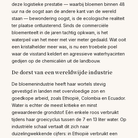
deze logistieke prestatie — waarbij bloemen binnen 48
uur na de oogst aan de andere kant van de wereld
staan — bewondering oogst, is de ecologische realiteit
ter plaatse ontluisterend. Sinds de commerciële
bloementeelt in de jaren tachtig opkwam, is het
waterpeil van het meer met vier meter gedaald. Wat ooit
een kristalhelder meer was, is nu een troebele poel
waar de visstand keldert en agressieve waterhyacinten
gedijen op de chemicaliën uit de landbouw.
De dorst van een wereldwijde industrie
De bloemenindustrie heeft haar wortels stevig
gevestigd in landen met overvloedige zon en
goedkope arbeid, zoals Ethiopië, Colombia en Ecuador.
Water is echter de meest kritieke en minst
gewaardeerde grondstof. Eén enkele roos verbruikt
tijdens haar groeicyclus tussen de 7 en 13 liter water. Op
industriële schaal vertaalt dit zich naar
duizelingwekkende cijfers: in Ethiopië verbruikt een