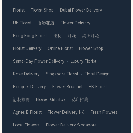
Florist
Florist Shop
Dubai Flower Delivery
·
·
·
UK Florist
香港花店
Flower Delivery
·
·
·
Hong Kong Florist
送花
訂花
網上訂花
·
·
·
·
Florist Delivery
Online Florist
Flower Shop
·
·
·
Same-Day Flower Delivery
Luxury Florist
·
·
Rose Delivery
Singapore Florist
Floral Design
·
·
·
Bouquet Delivery
Flower Bouquet
HK Florist
·
·
·
訂花推薦
Flower Gift Box
花店推薦
·
·
·
Agnes B Florist
Flower Delivery HK
Fresh Flowers
·
·
·
Local Flowers
Flower Delivery Singapore
·
·