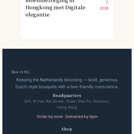
Bloembezorging in
7,
Hongkong met Digitale
2026
elegantie
Bee O NL
Keeping the Netherlands blooming — bold, generous
Dutch-style bouquets with a bee-friendly conscience.
Headquarters
G/F, 81 Fuk Wa Street, Sham Shui Po, Kowloon,
Hong Kong
Order by noon · Delivered by 6pm
Shop