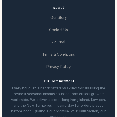
About
Our Story
Contact Us
Journal
Terms & Conditions
Privacy Policy
Our Commitment
Every bouquet is handcrafted by skilled florists using the
freshest seasonal blooms sourced from ethical growers
worldwide. We deliver across Hong Kong Island, Kowloon,
and the New Territories — same-day for orders placed
before noon. Quality is our promise; your satisfaction, our
reputation.