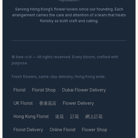
Serving Hong Kong’s flower lovers since our founding. Each
arrangement carries the care and attention of a team that treats
floristry as both craft and calling.
© bee-o.nl — All rights reserved. Every bloom, crafted with
purpose.
Fresh flowers, same-day delivery, Hong Kong wide.
Florist
Florist Shop
Dubai Flower Delivery
·
·
·
UK Florist
香港花店
Flower Delivery
·
·
·
Hong Kong Florist
送花
訂花
網上訂花
·
·
·
·
Florist Delivery
Online Florist
Flower Shop
·
·
·