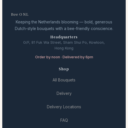
Bee O NL
Keeping the Netherlands blooming — bold, generous
Dutch-style bouquets with a bee-friendly conscience.
Headquarters
G/F, 81 Fuk Wa Street, Sham Shui Po, Kowloon,
Hong Kong
Order by noon · Delivered by 6pm
Shop
All Bouquets
Delivery
Delivery Locations
FAQ