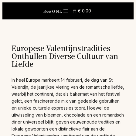
Skip
to
Bee O NL
€ 0.00
content
Europese Valentijnstradities
Onthullen Diverse Cultuur van
Liefde
In heel Europa markeert 14 februari, de dag van St.
Valentijn, de jaarlijkse viering van de romantische liefde,
waarbij het continent, dat als bakermat van het festival
geldt, een fascinerende mix van gedeelde gebruiken
en unieke culturele expressies toont. Hoewel de
uitwisseling van bloemen, chocolade en een romantisch
diner universeel blijft, geven eeuwenoude tradities en
lokale gewoonten een distinctieve flair aan de
Europese Valentijnsdag, variërend van de verfijnde