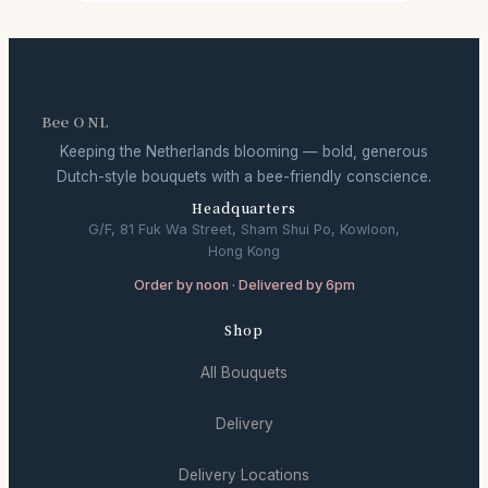
Bee O NL
Keeping the Netherlands blooming — bold, generous
Dutch-style bouquets with a bee-friendly conscience.
Headquarters
G/F, 81 Fuk Wa Street, Sham Shui Po, Kowloon,
Hong Kong
Order by noon · Delivered by 6pm
Shop
All Bouquets
Delivery
Delivery Locations