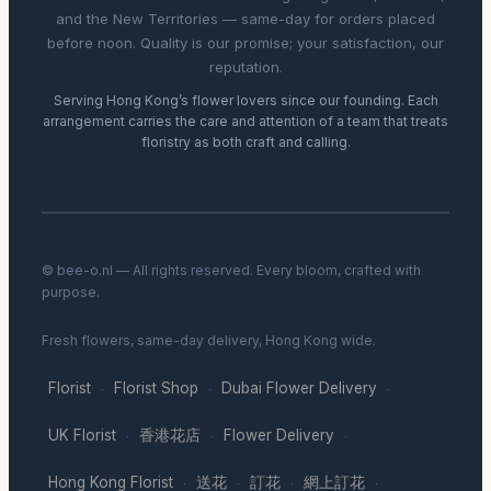
and the New Territories — same-day for orders placed
before noon. Quality is our promise; your satisfaction, our
reputation.
Serving Hong Kong’s flower lovers since our founding. Each
arrangement carries the care and attention of a team that treats
floristry as both craft and calling.
© bee-o.nl — All rights reserved. Every bloom, crafted with
purpose.
Fresh flowers, same-day delivery, Hong Kong wide.
Florist
Florist Shop
Dubai Flower Delivery
·
·
·
UK Florist
香港花店
Flower Delivery
·
·
·
Hong Kong Florist
送花
訂花
網上訂花
·
·
·
·