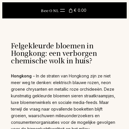
Skip
to
Bee O NL
€ 0.00
content
Felgekleurde bloemen in
Hongkong: een verborgen
chemische wolk in huis?
Hongkong
– In de straten van Hongkong zijn ze niet
meer weg te denken: elektrisch blauwe rozen, neon
groene chrysanten en metallic roze orchideeën. Deze
kunstmatig gekleurde bloemen sieren straatkraampjes,
luxe bloemenwinkels en sociale media-feeds. Maar
terwijl de vraag naar opvallende boeketten blijft
groeien, waarschuwen milieuonderzoekers en
consumentenorganisaties voor de mogelijke gevolgen
voor de binnenluchtkwaliteit en het milieu.