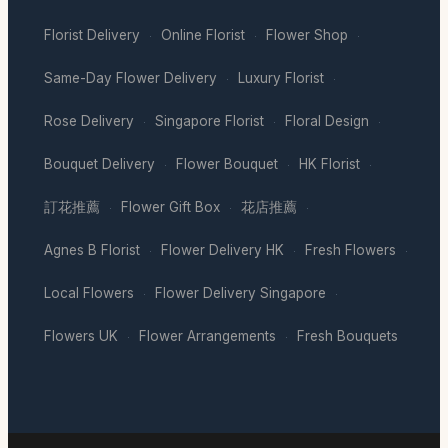
Florist Delivery
Online Florist
Flower Shop
·
·
·
Same-Day Flower Delivery
Luxury Florist
·
·
Rose Delivery
Singapore Florist
Floral Design
·
·
·
Bouquet Delivery
Flower Bouquet
HK Florist
·
·
·
訂花推薦
Flower Gift Box
花店推薦
·
·
·
Agnes B Florist
Flower Delivery HK
Fresh Flowers
·
·
·
Local Flowers
Flower Delivery Singapore
·
·
Flowers UK
Flower Arrangements
Fresh Bouquets
·
·