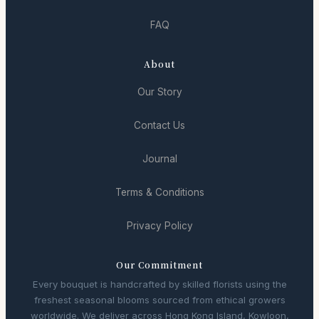
FAQ
About
Our Story
Contact Us
Journal
Terms & Conditions
Privacy Policy
Our Commitment
Every bouquet is handcrafted by skilled florists using the
freshest seasonal blooms sourced from ethical growers
worldwide. We deliver across Hong Kong Island, Kowloon,