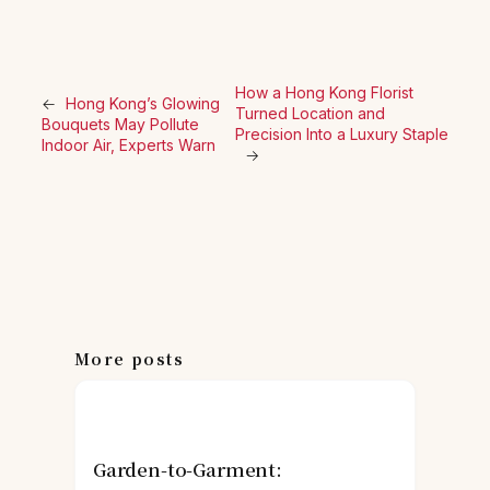
How a Hong Kong Florist
←
Hong Kong’s Glowing
Turned Location and
Bouquets May Pollute
Precision Into a Luxury Staple
Indoor Air, Experts Warn
→
More posts
Garden-to-Garment: