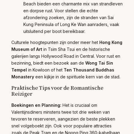
Beach bieden een charmante mix van strandleven
en dorpse rust. Voor stellen die echte
afzondering zoeken, zijn de stranden van Sai
Kung Peninsula of Long Ke Wan aanraders, vaak
uitsluitend per boot bereikbaar.
Culturele hoogtepunten zijn onder meer het
Hong Kong
Museum of Art
in Tsim Sha Tsui en de historische
galerijen langs Hollywood Road in Central. Voor rust en
bezinning, biedt een bezoek aan de
Wong Tai Sin
Tempel
in Kowloon of het
Ten Thousand Buddhas
Monastery
een kijkje in de spirituele kern van de stad.
Praktische Tips voor de Romantische
Reiziger
Boekingen en Planning:
Het is cruciaal om
Valentijnsdiners minstens twee tot drie weken van
tevoren te reserveren, aangezien de beste plekken
snel volgeboekt zijn. Ook voor populaire attracties
zoals de Peak Tram en de Ngong Ping 360-kabelbaan