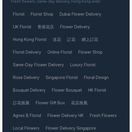
Fresh flowers, same-day delivery, Hong Kong wide.
Florist
Florist Shop
Dubai Flower Delivery
·
·
·
UK Florist
香港花店
Flower Delivery
·
·
·
Hong Kong Florist
送花
訂花
網上訂花
·
·
·
·
Florist Delivery
Online Florist
Flower Shop
·
·
·
Same-Day Flower Delivery
Luxury Florist
·
·
Rose Delivery
Singapore Florist
Floral Design
·
·
·
Bouquet Delivery
Flower Bouquet
HK Florist
·
·
·
訂花推薦
Flower Gift Box
花店推薦
·
·
·
Agnes B Florist
Flower Delivery HK
Fresh Flowers
·
·
·
Local Flowers
Flower Delivery Singapore
·
·