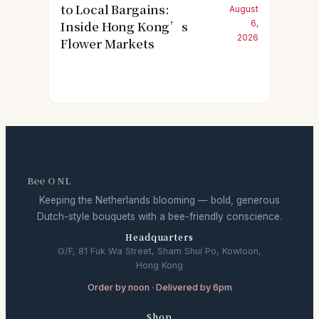
to Local Bargains:
August
Inside Hong Kong’s
6,
2026
Flower Markets
Bee O NL
Keeping the Netherlands blooming — bold, generous
Dutch-style bouquets with a bee-friendly conscience.
Headquarters
G/F, 81 Fuk Wa Street, Sham Shui Po, Kowloon,
Hong Kong
Order by noon · Delivered by 6pm
Shop