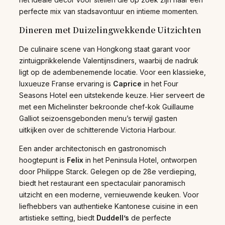
perfecte mix van stadsavontuur en intieme momenten.
Dineren met Duizelingwekkende Uitzichten
De culinaire scene van Hongkong staat garant voor
zintuigprikkelende Valentijnsdiners, waarbij de nadruk
ligt op de adembenemende locatie. Voor een klassieke,
luxueuze Franse ervaring is
Caprice
in het Four
Seasons Hotel een uitstekende keuze. Hier serveert de
met een Michelinster bekroonde chef-kok Guillaume
Galliot seizoensgebonden menu’s terwijl gasten
uitkijken over de schitterende Victoria Harbour.
Een ander architectonisch en gastronomisch
hoogtepunt is
Felix
in het Peninsula Hotel, ontworpen
door Philippe Starck. Gelegen op de 28e verdieping,
biedt het restaurant een spectaculair panoramisch
uitzicht en een moderne, vernieuwende keuken. Voor
liefhebbers van authentieke Kantonese cuisine in een
artistieke setting, biedt
Duddell’s
de perfecte