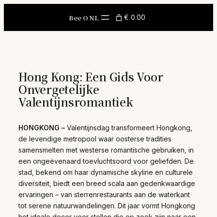
Skip
to
Bee O NL
€ 0.00
content
Hong Kong: Een Gids Voor
Onvergetelijke
Valentijnsromantiek
HONGKONG –
Valentijnsdag transformeert Hongkong,
de levendige metropool waar oosterse tradities
samensmelten met westerse romantische gebruiken, in
een ongeëvenaard toevluchtsoord voor geliefden. De
stad, bekend om haar dynamische skyline en culturele
diversiteit, biedt een breed scala aan gedenkwaardige
ervaringen – van sterrenrestaurants aan de waterkant
tot serene natuurwandelingen. Dit jaar vormt Hongkong
het ideale decor voor stellen die op zoek zijn naar een