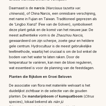
Daarnaast is de
narcis
(
Narcissus tazetta var.
chinensis
), of China Narcis, een onmisbare verschijning,
met name in Fujian en Taiwan. Traditioneel geprezen als
de ‘Lingbo Xianzǐ’ (Fee van de Golven), symboliseert
deze plant geluk en de komst van het nieuwe jaar. De
meest authentieke vorm is de
Zhaozhou Narcis
,
gewaardeerd om zijn scherpe, zoete geur en heldere
gele centrum. Hydrocultuur is de meest gebruikelijke
teeltmethode, waarbij het cruciaal is om de bol enkel de
bodem van het water te laten raken. Door de
temperatuur te variëren, kan men de bloei reguleren,
wat essentieel is voor de planning van de feestdagen.
Planten die Rijkdom en Groei Beloven
De associatie van flora met materiële welvaart is het
duidelijkst zichtbaar in de selectie van de gouden
planten. De
mandarijnboom
of
kumquatboom
(
Citrus
species), lokaal bekend als
nián jú