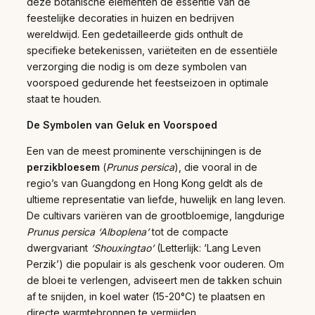
deze botanische elementen de essentie van de
feestelijke decoraties in huizen en bedrijven
wereldwijd. Een gedetailleerde gids onthult de
specifieke betekenissen, variëteiten en de essentiële
verzorging die nodig is om deze symbolen van
voorspoed gedurende het feestseizoen in optimale
staat te houden.
De Symbolen van Geluk en Voorspoed
Een van de meest prominente verschijningen is de
perzikbloesem
(
Prunus persica
), die vooral in de
regio’s van Guangdong en Hong Kong geldt als de
ultieme representatie van liefde, huwelijk en lang leven.
De cultivars variëren van de grootbloemige, langdurige
Prunus persica ‘Alboplena’
tot de compacte
dwergvariant
‘Shouxingtao’
(Letterlijk: ‘Lang Leven
Perzik’) die populair is als geschenk voor ouderen. Om
de bloei te verlengen, adviseert men de takken schuin
af te snijden, in koel water (15-20°C) te plaatsen en
directe warmtebronnen te vermijden.