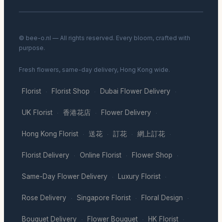
© bee-o.nl — All rights reserved. Every bloom, crafted with
purpose.
Fresh flowers, same-day delivery, Hong Kong wide.
Florist
Florist Shop
Dubai Flower Delivery
·
·
·
UK Florist
香港花店
Flower Delivery
·
·
·
Hong Kong Florist
送花
訂花
網上訂花
·
·
·
·
Florist Delivery
Online Florist
Flower Shop
·
·
·
Same-Day Flower Delivery
Luxury Florist
·
·
Rose Delivery
Singapore Florist
Floral Design
·
·
·
Bouquet Delivery
Flower Bouquet
HK Florist
·
·
·