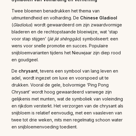
Twee bloemen benadrukken het thema van
uitmuntendheid en volharding. De
Chinese Gladiool
(
Gladiolus
) wordt gewaardeerd om zijn zwaardvormige
bladeren en de rechtopstaande bloeiwijze, wat ‘stap
voor stap stijgen’ (
jié jié shēnggāo
) symboliseert: een
wens voor snelle promotie en succes. Populaire
snijbloemvarianten tijdens het Nieuwjaar zijn diep rood
en goudgeel.
De
chrysant
, tevens een symbool van lang leven en
adel, wordt ingezet om luxe en voorspoed uit te
drukken. Vooral de gele, bolvormige ‘Ping Pong
Chrysant’ wordt hoog gewaardeerd vanwege zijn
gelijkenis met munten, wat de symboliek van voleinding
en rijkdom versterkt. Het verzorgen van de chrysant als
snijbloem is relatief eenvoudig, met een vaasleven van
twee tot drie weken, mits men regelmatig schoon water
en snijbloemenvoeding toedient.