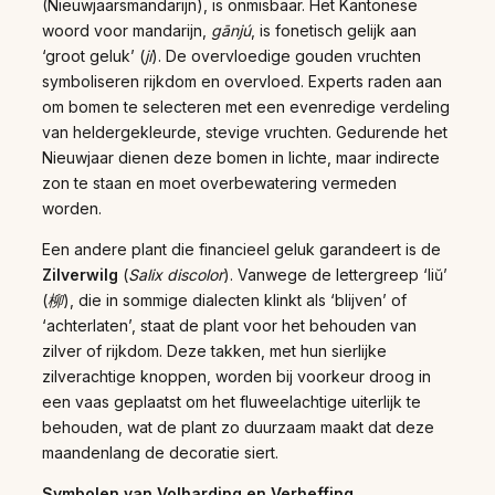
(Nieuwjaarsmandarijn), is onmisbaar. Het Kantonese
woord voor mandarijn,
gānjú
, is fonetisch gelijk aan
‘groot geluk’ (
jí
). De overvloedige gouden vruchten
symboliseren rijkdom en overvloed. Experts raden aan
om bomen te selecteren met een evenredige verdeling
van heldergekleurde, stevige vruchten. Gedurende het
Nieuwjaar dienen deze bomen in lichte, maar indirecte
zon te staan en moet overbewatering vermeden
worden.
Een andere plant die financieel geluk garandeert is de
Zilverwilg
(
Salix discolor
). Vanwege de lettergreep ‘liŭ’
(
柳
), die in sommige dialecten klinkt als ‘blijven’ of
‘achterlaten’, staat de plant voor het behouden van
zilver of rijkdom. Deze takken, met hun sierlijke
zilverachtige knoppen, worden bij voorkeur droog in
een vaas geplaatst om het fluweelachtige uiterlijk te
behouden, wat de plant zo duurzaam maakt dat deze
maandenlang de decoratie siert.
Symbolen van Volharding en Verheffing