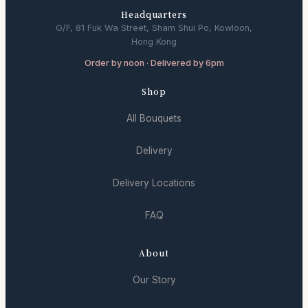
Headquarters
G/F, 81 Fuk Wa Street, Sham Shui Po, Kowloon,
Hong Kong
Order by noon · Delivered by 6pm
Shop
All Bouquets
Delivery
Delivery Locations
FAQ
About
Our Story