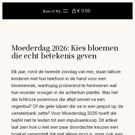
Skip
to
Bee O NL
€ 0.00
content
Moederdag 2026: Kies bloemen
die echt betekenis geven
Elk jaar, rond de tweede zondag van mei, staan talloze
kinderen met hun telefoon in de hand voor een
bloemenrek, wanhopig proberend te herinneren wat
hun moeder vroeger in de achtertuin plantte. Was het
die lichtroze pioenroos die altijd omviel na een
regenbui? Of de gele tulpen die ze in een jampot op de
vensterbank zette? Voor Moederdag 2026 hoeft die
twijfel niet te leiden tot een impulsaankoop. Dit artikel
laat zien hoe u met een paar doordachte keuzes een
boeket samenstelt dat niet alleen mooi is, maar ook een