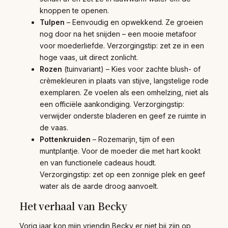
knoppen te openen.
Tulpen
– Eenvoudig en opwekkend. Ze groeien
nog door na het snijden – een mooie metafoor
voor moederliefde. Verzorgingstip: zet ze in een
hoge vaas, uit direct zonlicht.
Rozen
(tuinvariant) – Kies voor zachte blush- of
crèmekleuren in plaats van stijve, langstelige rode
exemplaren. Ze voelen als een omhelzing, niet als
een officiële aankondiging. Verzorgingstip:
verwijder onderste bladeren en geef ze ruimte in
de vaas.
Pottenkruiden
– Rozemarijn, tijm of een
muntplantje. Voor de moeder die met hart kookt
en van functionele cadeaus houdt.
Verzorgingstip: zet op een zonnige plek en geef
water als de aarde droog aanvoelt.
Het verhaal van Becky
Vorig jaar kon mijn vriendin Becky er niet bij zijn op