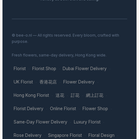
© bee-o.nl — All rights reserved. Every bloom, crafted with
purpose.
Fresh flowers, same-day delivery, Hong Kong wide.
Florist
Florist Shop
Dubai Flower Delivery
·
·
·
UK Florist
香港花店
Flower Delivery
·
·
·
Hong Kong Florist
送花
訂花
網上訂花
·
·
·
·
Florist Delivery
Online Florist
Flower Shop
·
·
·
Same-Day Flower Delivery
Luxury Florist
·
·
Rose Delivery
Singapore Florist
Floral Design
·
·
·