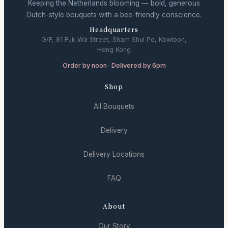
Keeping the Netherlands blooming — bold, generous
Dutch-style bouquets with a bee-friendly conscience.
Headquarters
G/F, 81 Fuk Wa Street, Sham Shui Po, Kowloon,
Hong Kong
Order by noon · Delivered by 6pm
Shop
All Bouquets
Delivery
Delivery Locations
FAQ
About
Our Story