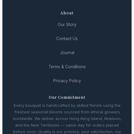
About
Our Story
Contact Us
Journal
Terms & Conditions
Privacy Policy
Our Commitment
Every bouquet is handcrafted by skilled florists using the
freshest seasonal blooms sourced from ethical growers
worldwide. We deliver across Hong Kong Island, Kowloon,
and the New Territories — same-day for orders placed
before noon. Quality is our promise; your satisfaction, our