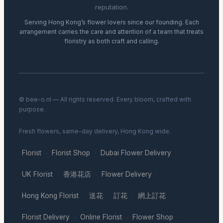
reputation.
Serving Hong Kong’s flower lovers since our founding. Each
arrangement carries the care and attention of a team that treats
floristry as both craft and calling.
© bee-o.nl — All rights reserved. Every bloom, crafted with
purpose.
Fresh flowers, same-day delivery, Hong Kong wide.
Florist
Florist Shop
Dubai Flower Delivery
·
·
·
UK Florist
香港花店
Flower Delivery
·
·
·
Hong Kong Florist
送花
訂花
網上訂花
·
·
·
·
Florist Delivery
Online Florist
Flower Shop
·
·
·