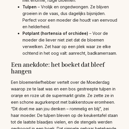
met enorme, ruige bloemen.
Tulpen
– Vrolijk en ongedwongen. Ze blijven
groeien in de vaas, dus dagelijks bijsnijden.
Perfect voor een moeder die houdt van eenvoud
en helderheid.
Potplant (hortensia of orchidee)
– Voor de
moeder die liever niet ziet dat de bloemen
verwelken. Zet haar op een plek waar ze elke
ochtend in het oog valt: aanrecht, badkamerraam.
Een anekdote: het boeket dat bleef
hangen
Een bloemenliefhebber vertelt over de Moederdag
waarop ze te laat was en een bos gestreepte tulpen in
oranje en roze uit de supermarkt griste. Ze zette ze in
een schone augurkenpot met bakkerstouw eromheen.
“Dit doet me aan jou denken – rommelig en blij”, zei
haar moeder. De tulpen bleven op de keukentafel staan
tot de laatste blaadjes vielen, en de stengels werden
gedroogd in een boek. Dat simpele gebaar betekende