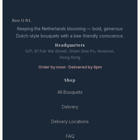
Bee O NL
Keeping the Netherlands blooming — bold, generous
Dutch-style bouquets with a bee-friendly conscience.
Headquarters
G/F, 81 Fuk Wa Street, Sham Shui Po, Kowloon,
Hong Kong
Order by noon · Delivered by 6pm
Shop
All Bouquets
Delivery
Delivery Locations
FAQ