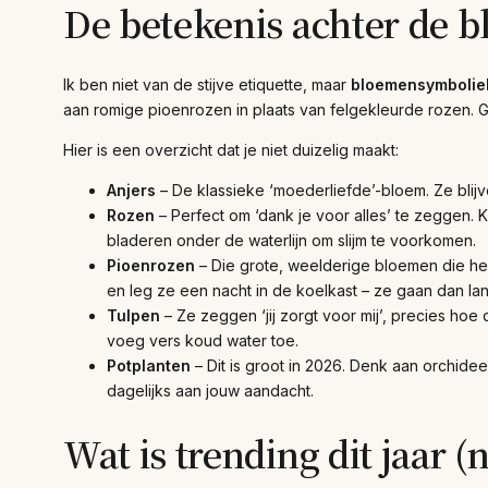
De betekenis achter de bl
Ik ben niet van de stijve etiquette, maar
bloemensymbolie
aan romige pioenrozen in plaats van felgekleurde rozen. Ge
Hier is een overzicht dat je niet duizelig maakt:
Anjers
– De klassieke ‘moederliefde’-bloem. Ze blijv
Rozen
– Perfect om ‘dank je voor alles’ te zeggen. K
bladeren onder de waterlijn om slijm te voorkomen.
Pioenrozen
– Die grote, weelderige bloemen die hee
en leg ze een nacht in de koelkast – ze gaan dan l
Tulpen
– Ze zeggen ‘jij zorgt voor mij’, precies ho
voeg vers koud water toe.
Potplanten
– Dit is groot in 2026. Denk aan orchide
dagelijks aan jouw aandacht.
Wat is trending dit jaar (