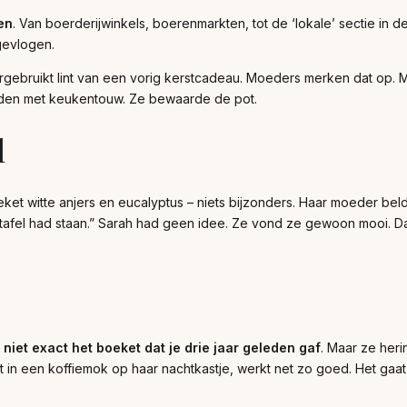
en
. Van boerderijwinkels, boerenmarkten, tot de ‘lokale’ sectie in d
gevlogen.
hergebruikt lint van een vorig kerstcadeau. Moeders merken dat op.
onden met keukentouw. Ze bewaarde de pot.
l
ket witte anjers en eucalyptus – niets bijzonders. Haar moeder beld
afel had staan.” Sarah had geen idee. Ze vond ze gewoon mooi. Da
 niet exact het boeket dat je drie jaar geleden gaf
. Maar ze herin
n een koffiemok op haar nachtkastje, werkt net zo goed. Het gaat ni