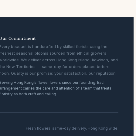
Our Commitment
Every bouquet is handcrafted by skilled florists using the
freshest seasonal blooms sourced from ethical growers
worldwide. We deliver across Hong Kong Island, Kowloon, and
the New Territories — same-day for orders placed before
noon. Quality is our promise; your satisfaction, our reputation.
Serving Hong Kong’s flower lovers since our founding. Each
arrangement carries the care and attention of a team that treats
floristry as both craft and calling.
Fresh flowers, same-day delivery, Hong Kong wide.