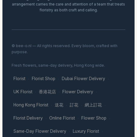
arrangement carries the care and attention of a team that treats
floristry as both craft and calling.
© bee-o.nl — All rights reserved. Every bloom, crafted with
purpose.
Fresh flowers, same-day delivery, Hong Kong wide.
Florist
Florist Shop
Dubai Flower Delivery
·
·
·
UK Florist
香港花店
Flower Delivery
·
·
·
Hong Kong Florist
送花
訂花
網上訂花
·
·
·
·
Florist Delivery
Online Florist
Flower Shop
·
·
·
Same-Day Flower Delivery
Luxury Florist
·
·