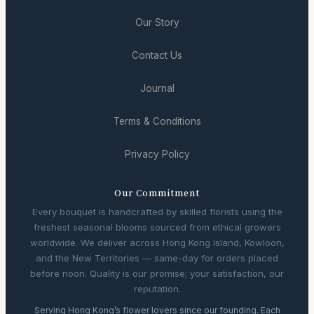
Our Story
Contact Us
Journal
Terms & Conditions
Privacy Policy
Our Commitment
Every bouquet is handcrafted by skilled florists using the
freshest seasonal blooms sourced from ethical growers
worldwide. We deliver across Hong Kong Island, Kowloon,
and the New Territories — same-day for orders placed
before noon. Quality is our promise; your satisfaction, our
reputation.
Serving Hong Kong’s flower lovers since our founding. Each