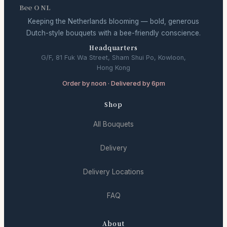
Bee O NL
Keeping the Netherlands blooming — bold, generous
Dutch-style bouquets with a bee-friendly conscience.
Headquarters
G/F, 81 Fuk Wa Street, Sham Shui Po, Kowloon,
Hong Kong
Order by noon · Delivered by 6pm
Shop
All Bouquets
Delivery
Delivery Locations
FAQ
About