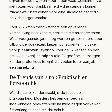
blijven tot twee weken mooi in een vaas. Combineer ze
met rozen voor dankbaarheid – drie stengels kunnen
“dankjewel” betekenen voor elke slapeloze nacht die
ze zich zorgen maakte.
Voor 2026 zien trendwatchers een opvallende
verschuiving naar zachte, sentimentele arrangementen.
Waar voorgaande jaren nog werden gedomineerd door
uitbundige boeketten, kiezen consumenten nu vaker
voor
pioenrozen
(symbool voor gelukwensen en een
gelukkig leven) en
tulpen
(die “ik geef om je” zeggen
zonder pretentieus te zijn). Ze voelen teder aan, als
een omhelzing.
De Trends van 2026: Praktisch en
Persoonlijk
Wat dit jaar bijzonder maakt, is de focus op
bruikbaarheid. Moeders hebben genoeg aan
ingewikkelde boeketten die na twee dagen verwelken.
Ze verlangen naar iets dat echt is.