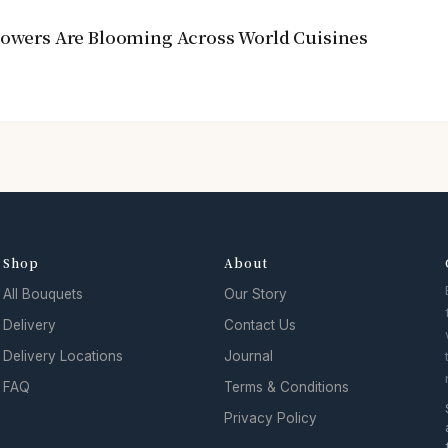
Flowers Are Blooming Across World Cuisines
Shop
About
All Bouquets
Our Story
Delivery
Contact Us
Delivery Locations
Journal
FAQ
Terms & Conditions
Privacy Policy