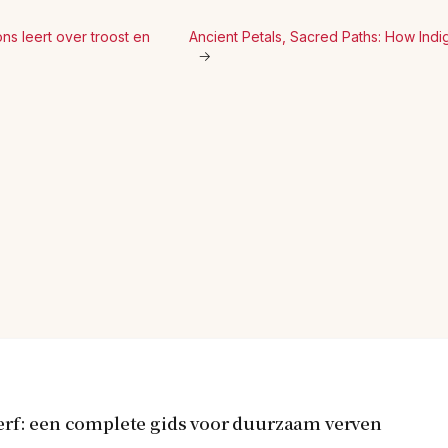
ns leert over troost en
Ancient Petals, Sacred Paths: How In
→
erf: een complete gids voor duurzaam verven