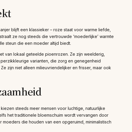
ekt
njer blijft een klassieker – roze staat voor warme liefde,
straalt ze nog steeds die vertrouwde ‘moederlijke’ warmte
e steun die een moeder altijd biedt.
et van lokaal geteelde pioenrozen. Ze zijn weelderig,
f perzikkleurige varianten, die zorg en genegenheid
ijn niet alleen milieuvriendelijker en frisser, maar ook
rzaamheid
 kiezen steeds meer mensen voor luchtige, natuurlijke
elfs het traditionele bloemschuim wordt vervangen door
oor moeders die houden van een opgeruimd, minimalistisch