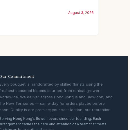
August 3, 2026
Our Commitment
Every bouquet is handcrafted by skilled florists using the
freshest seasonal blooms sourced from ethical growers
worldwide. We deliver across Hong Kong Island, Kowloon, and
the New Territories — same-day for orders placed before
noon. Quality is our promise; your satisfaction, our reputation.
Serving Hong Kong’s flower lovers since our founding. Each
arrangement carries the care and attention of a team that treats
floristry as both craft and calling.