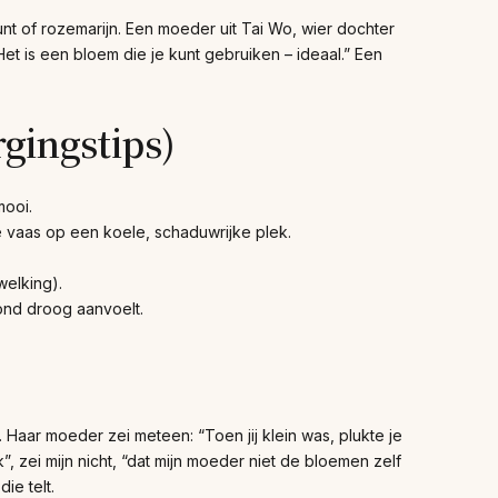
unt of rozemarijn. Een moeder uit Tai Wo, wier dochter
et is een bloem die je kunt gebruiken – ideaal.” Een
rgingstips)
mooi.
e vaas op een koele, schaduwrijke plek.
welking).
rond droog aanvoelt.
Haar moeder zei meteen: “Toen jij klein was, plukte je
”, zei mijn nicht, “dat mijn moeder niet de bloemen zelf
ie telt.