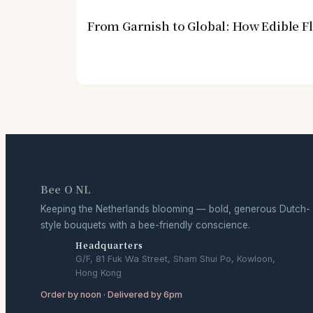
From Garnish to Global: How Edible 
Bee O NL
Keeping the Netherlands blooming — bold, generous Dutch-
style bouquets with a bee-friendly conscience.
Headquarters
G/F, 81 Fuk Wa Street, Sham Shui Po, Kowloon,
Hong Kong
Order by noon · Delivered by 6pm