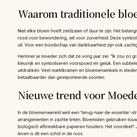
Waarom traditionele blo
Niet elke bloem hoeft zeldzaam of duur te zijn. Het belangri
rood voor bewondering, wit voor zuiverheid. Deze symbolie
uit. Voor een boodschap van dankbaarheid zijn ook zachtge
Herinner je moeder zich dat ze vorig jaar zei: “Ik zou zo
kleurrijk en symboliseren voorspoed en geluk. Een subtiel
uitdrukken. Veel marktkramen en bloemenwinkels in steden 
betaalbaarder dan geïmporteerde soorten.
Nieuwe trend voor Moed
In de bloemenwereld wint een ‘terug-naar-de-essentie’-str
arrangementen in zachte tinten. Bloemisten gebruiken tou
biologisch afbreekbare papieren houders. Het voordeel? J
leven is dit een schot in de roos.