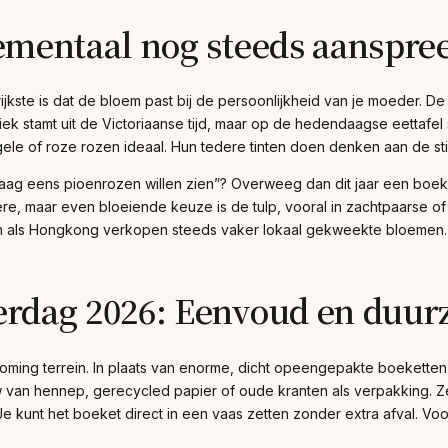
ementaal nog steeds aanspre
jkste is dat de bloem past bij de persoonlijkheid van je moeder. De a
k stamt uit de Victoriaanse tijd, maar op de hedendaagse eettafel 
le of roze rozen ideaal. Hun tedere tinten doen denken aan de still
 graag eens pioenrozen willen zien”? Overweeg dan dit jaar een boek
ere, maar even bloeiende keuze is de tulp, vooral in zachtpaarse o
als Hongkong verkopen steeds vaker lokaal gekweekte bloemen. Ze z
erdag 2026: Eenvoud en duu
oming terrein. In plaats van enorme, dicht opeengepakte boeketten
w van hennep, gerecycled papier of oude kranten als verpakking. Z
e kunt het boeket direct in een vaas zetten zonder extra afval. V