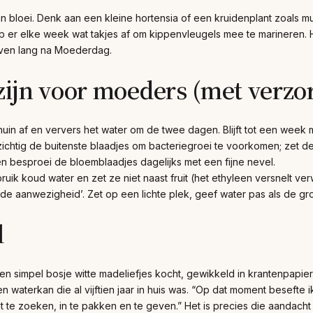
in bloei. Denk aan een kleine hortensia of een kruidenplant zoals m
nip er elke week wat takjes af om kippenvleugels mee te marineren. H
even lang na Moederdag.
zijn voor moeders (met verzo
huin af en ververs het water om de twee dagen. Blijft tot een week 
zichtig de buitenste blaadjes om bacteriegroei te voorkomen; zet d
t en besproei de bloemblaadjes dagelijks met een fijne nevel.
bruik koud water en zet ze niet naast fruit (het ethyleen versnelt ver
ende aanwezigheid’. Zet op een lichte plek, geef water pas als de g
l
 simpel bosje witte madeliefjes kocht, gewikkeld in krantenpapier. 
 waterkan die al vijftien jaar in huis was. “Op dat moment besefte ik
t te zoeken, in te pakken en te geven.” Het is precies die aandacht d