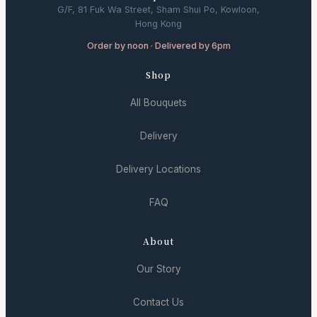
G/F, 81 Fuk Wa Street, Sham Shui Po, Kowloon,
Hong Kong
Order by noon · Delivered by 6pm
Shop
All Bouquets
Delivery
Delivery Locations
FAQ
About
Our Story
Contact Us