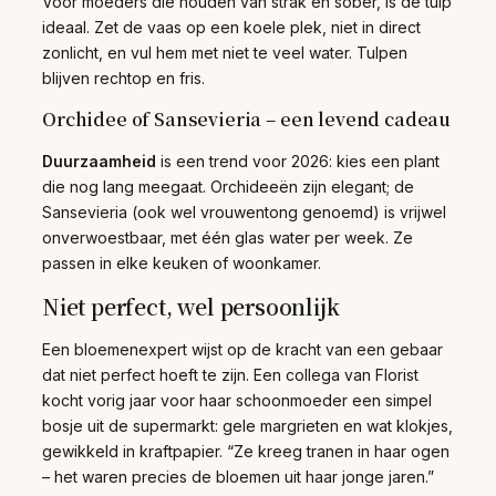
Voor moeders die houden van strak en sober, is de tulp
ideaal. Zet de vaas op een koele plek, niet in direct
zonlicht, en vul hem met niet te veel water. Tulpen
blijven rechtop en fris.
Orchidee of Sansevieria – een levend cadeau
Duurzaamheid
is een trend voor 2026: kies een plant
die nog lang meegaat. Orchideeën zijn elegant; de
Sansevieria (ook wel vrouwentong genoemd) is vrijwel
onverwoestbaar, met één glas water per week. Ze
passen in elke keuken of woonkamer.
Niet perfect, wel persoonlijk
Een bloemenexpert wijst op de kracht van een gebaar
dat niet perfect hoeft te zijn. Een collega van Florist
kocht vorig jaar voor haar schoonmoeder een simpel
bosje uit de supermarkt: gele margrieten en wat klokjes,
gewikkeld in kraftpapier. “Ze kreeg tranen in haar ogen
– het waren precies de bloemen uit haar jonge jaren.”