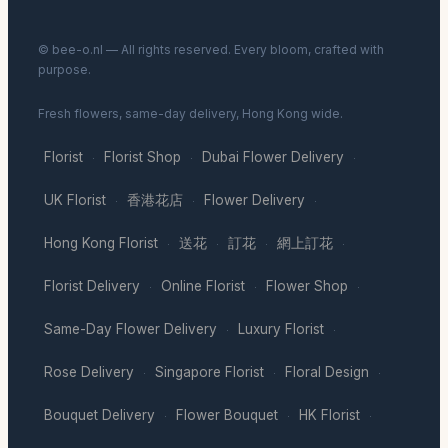
© bee-o.nl — All rights reserved. Every bloom, crafted with
purpose.
Fresh flowers, same-day delivery, Hong Kong wide.
Florist
Florist Shop
Dubai Flower Delivery
·
·
·
UK Florist
香港花店
Flower Delivery
·
·
·
Hong Kong Florist
送花
訂花
網上訂花
·
·
·
·
Florist Delivery
Online Florist
Flower Shop
·
·
·
Same-Day Flower Delivery
Luxury Florist
·
·
Rose Delivery
Singapore Florist
Floral Design
·
·
·
Bouquet Delivery
Flower Bouquet
HK Florist
·
·
·