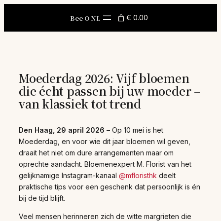
Skip
to
Bee O NL
€ 0.00
content
Moederdag 2026: Vijf bloemen
die écht passen bij uw moeder –
van klassiek tot trend
Den Haag, 29 april 2026
– Op 10 mei is het
Moederdag, en voor wie dit jaar bloemen wil geven,
draait het niet om dure arrangementen maar om
oprechte aandacht. Bloemenexpert M. Florist van het
gelijknamige Instagram-kanaal
@mfloristhk
deelt
praktische tips voor een geschenk dat persoonlijk is én
bij de tijd blijft.
Veel mensen herinneren zich de witte margrieten die