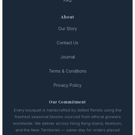
FAQ
About
Our Story
Contact Us
Journal
Terms & Conditions
Privacy Policy
Our Commitment
Every bouquet is handcrafted by skilled florists using the
freshest seasonal blooms sourced from ethical growers
worldwide. We deliver across Hong Kong Island, Kowloon,
and the New Territories — same-day for orders placed