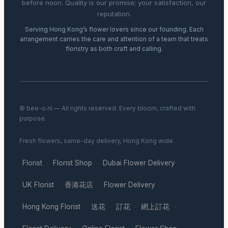
before noon. Quality is our promise; your satisfaction, our
reputation.
Serving Hong Kong’s flower lovers since our founding. Each
arrangement carries the care and attention of a team that treats
floristry as both craft and calling.
© bee-o.nl — All rights reserved. Every bloom, crafted with
purpose.
Fresh flowers, same-day delivery, Hong Kong wide.
Florist
Florist Shop
Dubai Flower Delivery
·
·
·
UK Florist
香港花店
Flower Delivery
·
·
·
Hong Kong Florist
送花
訂花
網上訂花
·
·
·
·