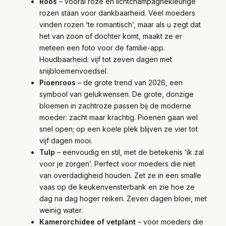
Roos
– vooral roze en lichtchampagnekleurige
rozen staan voor dankbaarheid. Veel moeders
vinden rozen ‘te romantisch’, maar als u zegt dat
het van zoon of dochter komt, maakt ze er
meteen een foto voor de familie-app.
Houdbaarheid: vijf tot zeven dagen met
snijbloemenvoedsel.
Pioenroos
– de grote trend van 2026, een
symbool van gelukwensen. De grote, donzige
bloemen in zachtroze passen bij de moderne
moeder: zacht maar krachtig. Pioenen gaan wel
snel open; op een koele plek blijven ze vier tot
vijf dagen mooi.
Tulp
– eenvoudig en stil, met de betekenis ‘ik zal
voor je zorgen’. Perfect voor moeders die niet
van overdadigheid houden. Zet ze in een smalle
vaas op de keukenvensterbank en zie hoe ze
dag na dag hoger reiken. Zeven dagen bloei, met
weinig water.
Kamerorchidee of vetplant
– voor moeders die