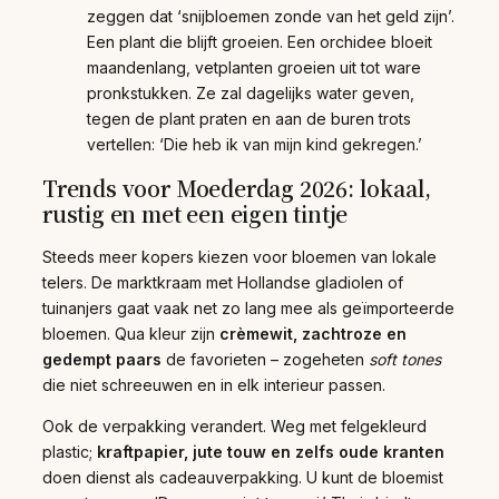
zeggen dat ‘snijbloemen zonde van het geld zijn’.
Een plant die blijft groeien. Een orchidee bloeit
maandenlang, vetplanten groeien uit tot ware
pronkstukken. Ze zal dagelijks water geven,
tegen de plant praten en aan de buren trots
vertellen: ‘Die heb ik van mijn kind gekregen.’
Trends voor Moederdag 2026: lokaal,
rustig en met een eigen tintje
Steeds meer kopers kiezen voor bloemen van lokale
telers. De marktkraam met Hollandse gladiolen of
tuinanjers gaat vaak net zo lang mee als geïmporteerde
bloemen. Qua kleur zijn
crèmewit, zachtroze en
gedempt paars
de favorieten – zogeheten
soft tones
die niet schreeuwen en in elk interieur passen.
Ook de verpakking verandert. Weg met felgekleurd
plastic;
kraftpapier, jute touw en zelfs oude kranten
doen dienst als cadeauverpakking. U kunt de bloemist