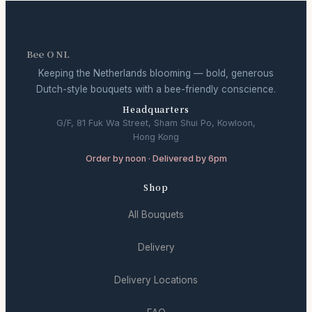
Bee O NL
Keeping the Netherlands blooming — bold, generous
Dutch-style bouquets with a bee-friendly conscience.
Headquarters
G/F, 81 Fuk Wa Street, Sham Shui Po, Kowloon,
Hong Kong
Order by noon · Delivered by 6pm
Shop
All Bouquets
Delivery
Delivery Locations