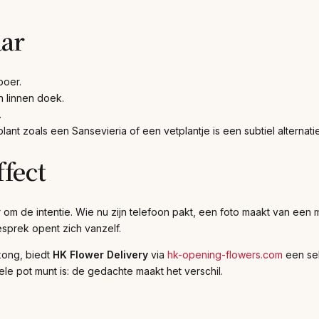
aar
boer.
n linnen doek.
.
nt zoals een Sansevieria of een vetplantje is een subtiel alternatie
ffect
 om de intentie. Wie nu zijn telefoon pakt, een foto maakt van een
esprek opent zich vanzelf.
kong, biedt
HK Flower Delivery
via
hk-opening-flowers.com
een sel
le pot munt is: de gedachte maakt het verschil.