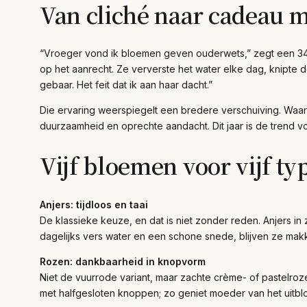
Van cliché naar cadeau m
“Vroeger vond ik bloemen geven ouderwets,” zegt een 34-
op het aanrecht. Ze ververste het water elke dag, knipte d
gebaar. Het feit dat ik aan haar dacht.”
Die ervaring weerspiegelt een bredere verschuiving. W
duurzaamheid en oprechte aandacht. Dit jaar is de trend v
Vijf bloemen voor vijf t
Anjers: tijdloos en taai
De klassieke keuze, en dat is niet zonder reden. Anjers i
dagelijks vers water en een schone snede, blijven ze makk
Rozen: dankbaarheid in knopvorm
Niet de vuurrode variant, maar zachte crème- of pastelro
met halfgesloten knoppen; zo geniet moeder van het uitbl