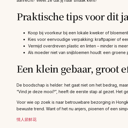
aanrecht? Weet ze dat jij haar smaak kent?
Praktische tips voor dit j
Koop bij voorkeur bij een lokale kweker of bloemen
Kies voor eenvoudige verpakking: kraftpapier of ee
Vermijd overdreven plastic en linten – minder is meer
Als moeder niet van snijbloemen houdt: een groene pla
Een klein gebaar, groot e
De boodschap is helder: het gaat niet om het bedrag, maar
“Vind je deze mooi?”, heeft de eerste stap al gezet. Het g
Voor wie op zoek is naar betrouwbare bezorging in Hong
bewuste trend. Want of het nu anjers, pioenen of een simpe
情人節鮮花