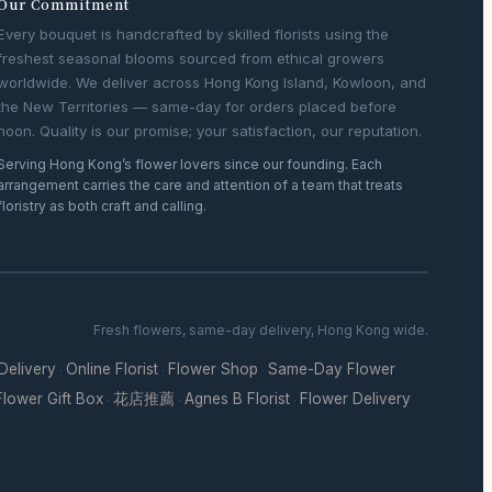
Our Commitment
Every bouquet is handcrafted by skilled florists using the
freshest seasonal blooms sourced from ethical growers
worldwide. We deliver across Hong Kong Island, Kowloon, and
the New Territories — same-day for orders placed before
noon. Quality is our promise; your satisfaction, our reputation.
Serving Hong Kong’s flower lovers since our founding. Each
arrangement carries the care and attention of a team that treats
floristry as both craft and calling.
Fresh flowers, same-day delivery, Hong Kong wide.
 Delivery
Online Florist
Flower Shop
Same-Day Flower
·
·
·
Flower Gift Box
花店推薦
Agnes B Florist
Flower Delivery
·
·
·