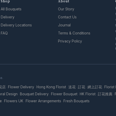
Shop
About
All Bouquets
Our Story
Delivery
Contact Us
Delivery Locations
Journal
FAQ
Terms & Conditions
Privacy Policy
se.
花店
Flower Delivery
Hong Kong Florist
送花
訂花
網上訂花
Florist
·
·
·
·
·
·
oral Design
Bouquet Delivery
Flower Bouquet
HK Florist
訂花推薦
·
·
·
·
·
re
Flowers UK
Flower Arrangements
Fresh Bouquets
·
·
·