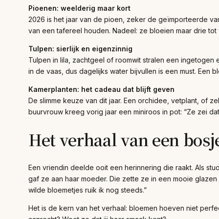
Pioenen: weelderig maar kort
2026 is het jaar van de pioen, zeker de geïmporteerde varië
van een tafereel houden. Nadeel: ze bloeien maar drie tot
Tulpen: sierlijk en eigenzinnig
Tulpen in lila, zachtgeel of roomwit stralen een ingetogen 
in de vaas, dus dagelijks water bijvullen is een must. Een
Kamerplanten: het cadeau dat blijft geven
De slimme keuze van dit jaar. Een orchidee, vetplant, of z
buurvrouw kreeg vorig jaar een miniroos in pot: “Ze zei da
Het verhaal van een bosj
Een vriendin deelde ooit een herinnering die raakt. Als s
gaf ze aan haar moeder. Die zette ze in een mooie glazen f
wilde bloemetjes ruik ik nog steeds.”
Het is de kern van het verhaal: bloemen hoeven niet perfect