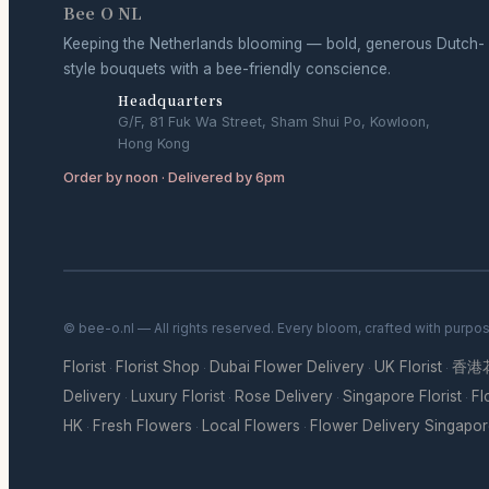
Bee O NL
Keeping the Netherlands blooming — bold, generous Dutch-
style bouquets with a bee-friendly conscience.
Headquarters
G/F, 81 Fuk Wa Street, Sham Shui Po, Kowloon,
Hong Kong
Order by noon · Delivered by 6pm
© bee-o.nl — All rights reserved. Every bloom, crafted with purpo
Florist
Florist Shop
Dubai Flower Delivery
UK Florist
香港
·
·
·
·
Delivery
Luxury Florist
Rose Delivery
Singapore Florist
Fl
·
·
·
·
HK
Fresh Flowers
Local Flowers
Flower Delivery Singapo
·
·
·