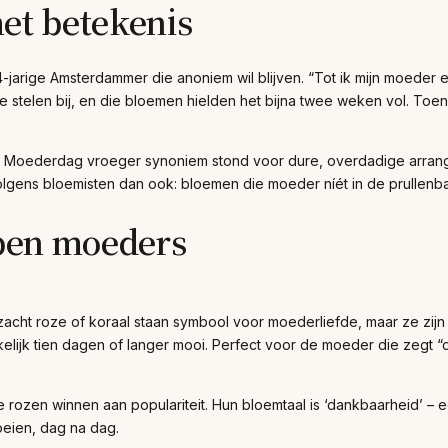
et betekenis
jarige Amsterdammer die anoniem wil blijven. “Tot ik mijn moede
e stelen bij, en die bloemen hielden het bijna twee weken vol. Toen 
aar Moederdag vroeger synoniem stond voor dure, overdadige arra
olgens bloemisten dan ook: bloemen die moeder níét in de prullenb
ypen moeders
n zacht roze of koraal staan symbool voor moederliefde, maar ze zij
elijk tien dagen of langer mooi. Perfect voor de moeder die zegt 
ze rozen winnen aan populariteit. Hun bloemtaal is ‘dankbaarheid’
oeien, dag na dag.