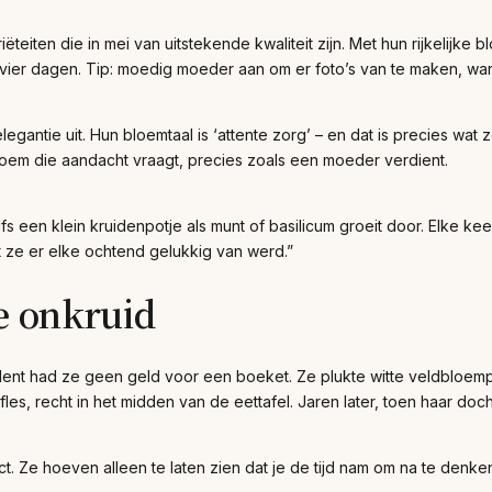
teiten die in mei van uitstekende kwaliteit zijn. Met hun rijkelijke
 vier dagen. Tip: moedig moeder aan om er foto’s van te maken, want
elegantie uit. Hun bloemtaal is ‘attente zorg’ – en dat is precies w
 bloem die aandacht vraagt, precies zoals een moeder verdient.
elfs een klein kruidenpotje als munt of basilicum groeit door. Elke 
t ze er elke ochtend gelukkig van werd.”
e onkruid
tudent had ze geen geld voor een boeket. Ze plukte witte veldbloemp
les, recht in het midden van de eettafel. Jaren later, toen haar do
. Ze hoeven alleen te laten zien dat je de tijd nam om na te denken.