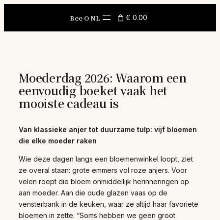
Skip
to
Bee O NL
€ 0.00
content
Moederdag 2026: Waarom een
eenvoudig boeket vaak het
mooiste cadeau is
Van klassieke anjer tot duurzame tulp: vijf bloemen
die elke moeder raken
Wie deze dagen langs een bloemenwinkel loopt, ziet
ze overal staan: grote emmers vol roze anjers. Voor
velen roept die bloem onmiddellijk herinneringen op
aan moeder. Aan die oude glazen vaas op de
vensterbank in de keuken, waar ze altijd haar favoriete
bloemen in zette. “Soms hebben we geen groot