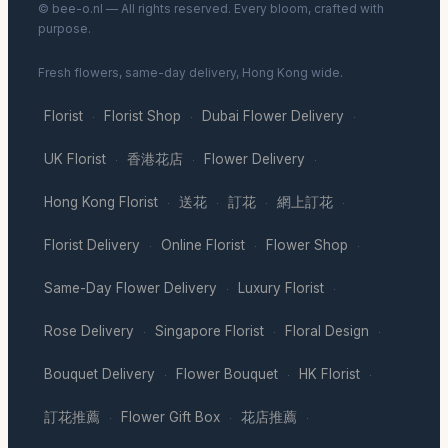
© bee-o.nl — All rights reserved. Every bloom, crafted with
purpose.
Fresh flowers, same-day delivery, Hong Kong wide.
Florist
Florist Shop
Dubai Flower Delivery
·
·
·
UK Florist
香港花店
Flower Delivery
·
·
·
Hong Kong Florist
送花
訂花
網上訂花
·
·
·
·
Florist Delivery
Online Florist
Flower Shop
·
·
·
Same-Day Flower Delivery
Luxury Florist
·
·
Rose Delivery
Singapore Florist
Floral Design
·
·
·
Bouquet Delivery
Flower Bouquet
HK Florist
·
·
·
訂花推薦
Flower Gift Box
花店推薦
·
·
·