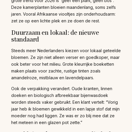
grote trend voor 2026 is “geef een plant, geen bos”.
Deze kamerplanten bloeien maandenlang, soms zelfs
jaren. Vooral Afrikaanse viooltjes zijn onderhoudsarm:
zet ze op een lichte plek en ze doen de rest.
Duurzaam en lokaal: de nieuwe
standaard
Steeds meer Nederlanders kiezen voor lokaal geteelde
bloemen. Ze zijn niet alleen verser en goedkoper, maar
ook beter voor het milieu. Grote kleurrijke boeketten
maken plaats voor zachte, rustige tinten zoals
amandelroze, mistblauw en lavendelpaars.
Ook de verpakking verandert. Oude kranten, linnen
doeken en biologisch afbreekbaar bijenwasdoek
worden steeds vaker gebruikt. Een klant vertelt: “Vorig
jaar heb ik bloemen gewikkeld in een lapje stof dat mijn
moeder nog had liggen. Ze was er zo blij mee dat ze
het meteen in een glazen pot zette.”