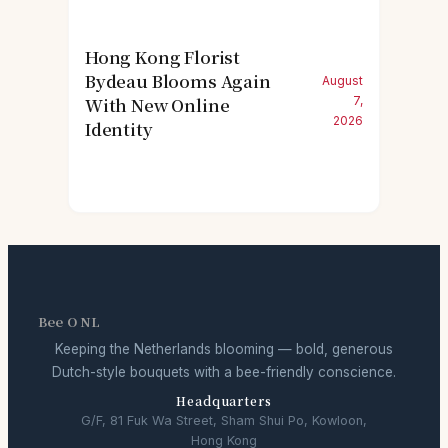
Hong Kong Florist
Bydeau Blooms Again
August
With New Online
7,
2026
Identity
Bee O NL
Keeping the Netherlands blooming — bold, generous
Dutch-style bouquets with a bee-friendly conscience.
Headquarters
G/F, 81 Fuk Wa Street, Sham Shui Po, Kowloon,
Hong Kong