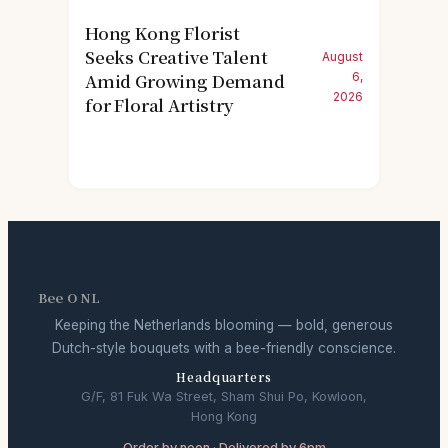
Hong Kong Florist
Seeks Creative Talent
August
Amid Growing Demand
6,
2026
for Floral Artistry
Bee O NL
Keeping the Netherlands blooming — bold, generous
Dutch-style bouquets with a bee-friendly conscience.
Headquarters
G/F, 81 Fuk Wa Street, Sham Shui Po, Kowloon,
Hong Kong
Order by noon · Delivered by 6pm