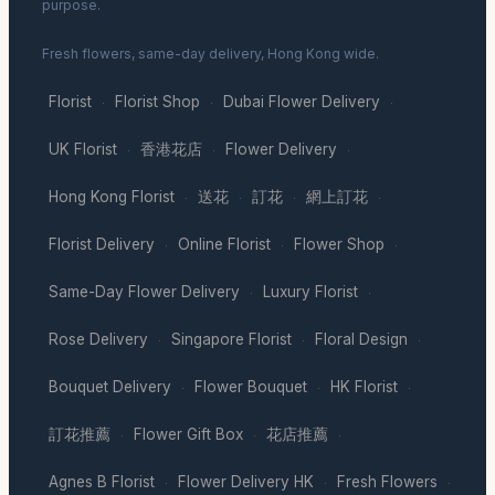
purpose.
Fresh flowers, same-day delivery, Hong Kong wide.
Florist
Florist Shop
Dubai Flower Delivery
·
·
·
UK Florist
香港花店
Flower Delivery
·
·
·
Hong Kong Florist
送花
訂花
網上訂花
·
·
·
·
Florist Delivery
Online Florist
Flower Shop
·
·
·
Same-Day Flower Delivery
Luxury Florist
·
·
Rose Delivery
Singapore Florist
Floral Design
·
·
·
Bouquet Delivery
Flower Bouquet
HK Florist
·
·
·
訂花推薦
Flower Gift Box
花店推薦
·
·
·
Agnes B Florist
Flower Delivery HK
Fresh Flowers
·
·
·