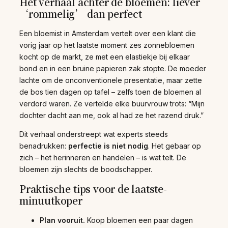
Het verhaal achter de bloemen: liever
‘rommelig’ dan perfect
Een bloemist in Amsterdam vertelt over een klant die
vorig jaar op het laatste moment zes zonnebloemen
kocht op de markt, ze met een elastiekje bij elkaar
bond en in een bruine papieren zak stopte. De moeder
lachte om de onconventionele presentatie, maar zette
de bos tien dagen op tafel – zelfs toen de bloemen al
verdord waren. Ze vertelde elke buurvrouw trots: “Mijn
dochter dacht aan me, ook al had ze het razend druk.”
Dit verhaal onderstreept wat experts steeds
benadrukken:
perfectie is niet nodig
. Het gebaar op
zich – het herinneren en handelen – is wat telt. De
bloemen zijn slechts de boodschapper.
Praktische tips voor de laatste-
minuutkoper
Plan vooruit.
Koop bloemen een paar dagen