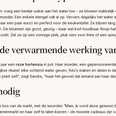
n; voeg een beetje suiker aan het water toe – ze bloeien makkelijk
e moeder. Eén enkele stengel valt al op. Ververs dagelijks het water e
ar een paar euro) en perfect voor de keukentafel. Ze blijven lang
zoen. De bloemen zijn groot, geurig – maar wel kort houdbaar. Koop 
ookt. Zet ze op een zonnige plek, pluk vers voor thee of een spieg
: de verwarmende werking va
 jaar een
roze hortensia
in pot. Haar moeder, een gepensioneerde le
lijkse ritueel: elke ochtend water geven, foto’s maken en delen in d
 plant zelf”, zegt Sandra, “maar het gevoel dat iemand aan haar dac
 nodig
e bos van de markt, met de woorden “Mam, ik vond deze gewoon bij j
nmarkt en haar zelf te laten kiezen – de mooiste cadeaus zijn 