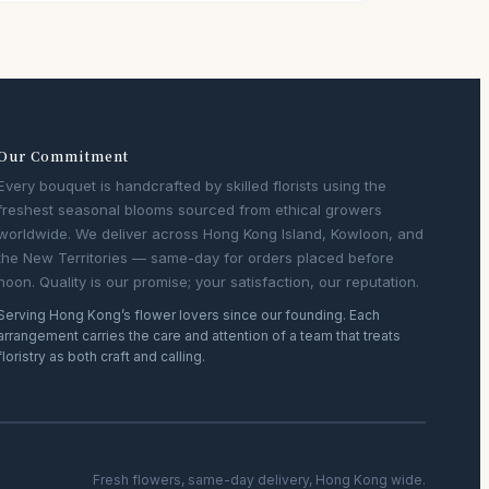
Our Commitment
Every bouquet is handcrafted by skilled florists using the
freshest seasonal blooms sourced from ethical growers
worldwide. We deliver across Hong Kong Island, Kowloon, and
the New Territories — same-day for orders placed before
noon. Quality is our promise; your satisfaction, our reputation.
Serving Hong Kong’s flower lovers since our founding. Each
arrangement carries the care and attention of a team that treats
floristry as both craft and calling.
Fresh flowers, same-day delivery, Hong Kong wide.