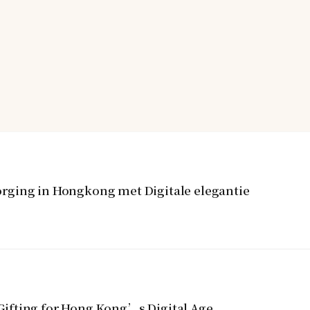
rging in Hongkong met Digitale elegantie
ifting for Hong Kong’s Digital Age