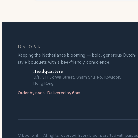
Bee O NL
Keeping the Netherlands blooming — bold, generous Dutch-
style bouquets with a bee-friendly conscience.
Headquarters
G/F, 81 Fuk Wa Street, Sham Shui Po, Kowloon,
Hong Kong
Order by noon · Delivered by 6pm
© bee-o.nl — All rights reserved. Every bloom, crafted with purpo