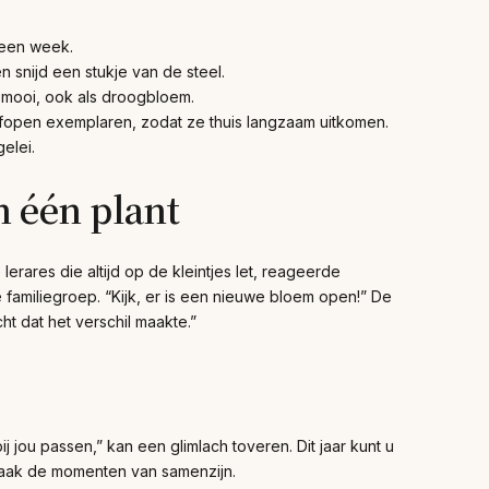
 een week.
n snijd een stukje van de steel.
 mooi, ook als droogbloem.
halfopen exemplaren, zodat ze thuis langzaam uitkomen.
elei.
n één plant
rares die altijd op de kleintjes let, reageerde
e familiegroep. “Kijk, er is een nieuwe bloem open!” De
ht dat het verschil maakte.”
ou passen,” kan een glimlach toveren. Dit jaar kunt u
vaak de momenten van samenzijn.