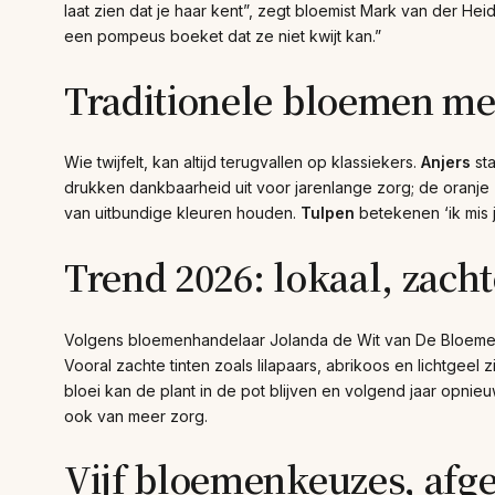
laat zien dat je haar kent”, zegt bloemist Mark van der Hei
een pompeus boeket dat ze niet kwijt kan.”
Traditionele bloemen me
Wie twijfelt, kan altijd terugvallen op klassiekers.
Anjers
sta
drukken dankbaarheid uit voor jarenlange zorg; de oranje
van uitbundige kleuren houden.
Tulpen
betekenen ‘ik mis j
Trend 2026: lokaal, zach
Volgens bloemenhandelaar Jolanda de Wit van De Bloemen
Vooral zachte tinten zoals lilapaars, abrikoos en lichtgeel zi
bloei kan de plant in de pot blijven en volgend jaar opnieu
ook van meer zorg.
Vijf bloemenkeuzes, afg