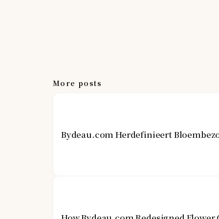
More posts
Bydeau.com Herdefinieert Bloembezo
How Bydeau.com Redesigned Flower G