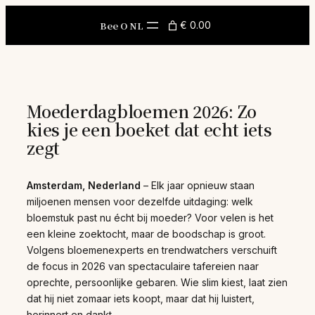
Skip
to
Bee O NL
€ 0.00
content
Moederdagbloemen 2026: Zo
kies je een boeket dat echt iets
zegt
Amsterdam, Nederland
– Elk jaar opnieuw staan
miljoenen mensen voor dezelfde uitdaging: welk
bloemstuk past nu écht bij moeder? Voor velen is het
een kleine zoektocht, maar de boodschap is groot.
Volgens bloemenexperts en trendwatchers verschuift
de focus in 2026 van spectaculaire tafereien naar
oprechte, persoonlijke gebaren. Wie slim kiest, laat zien
dat hij niet zomaar iets koopt, maar dat hij luistert,
herinnert en dankt.