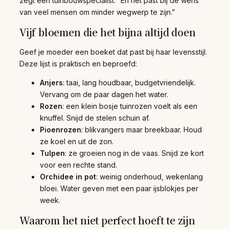
zegt een tuinbouwspecialist. “En het past bij de wens
van veel mensen om minder wegwerp te zijn.”
Vijf bloemen die het bijna altijd doen
Geef je moeder een boeket dat past bij haar levensstijl.
Deze lijst is praktisch en beproefd:
Anjers
: taai, lang houdbaar, budgetvriendelijk.
Vervang om de paar dagen het water.
Rozen
: een klein bosje tuinrozen voelt als een
knuffel. Snijd de stelen schuin af.
Pioenrozen
: blikvangers maar breekbaar. Houd
ze koel en uit de zon.
Tulpen
: ze groeien nog in de vaas. Snijd ze kort
voor een rechte stand.
Orchidee in pot
: weinig onderhoud, wekenlang
bloei. Water geven met een paar ijsblokjes per
week.
Waarom het niet perfect hoeft te zijn