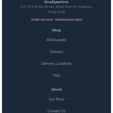
Headquarters
G/F, 81 Fuk Wa Street, Sham Shui Po, Kowloon,
Hong Kong
Order by noon · Delivered by 6pm
Shop
All Bouquets
Delivery
Delivery Locations
FAQ
About
Our Story
Contact Us