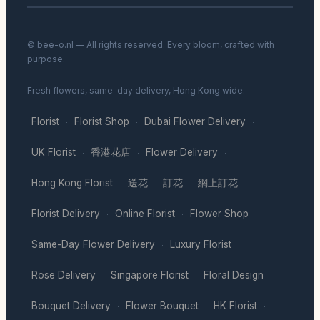
© bee-o.nl — All rights reserved. Every bloom, crafted with
purpose.
Fresh flowers, same-day delivery, Hong Kong wide.
Florist
Florist Shop
Dubai Flower Delivery
·
·
·
UK Florist
香港花店
Flower Delivery
·
·
·
Hong Kong Florist
送花
訂花
網上訂花
·
·
·
·
Florist Delivery
Online Florist
Flower Shop
·
·
·
Same-Day Flower Delivery
Luxury Florist
·
·
Rose Delivery
Singapore Florist
Floral Design
·
·
·
Bouquet Delivery
Flower Bouquet
HK Florist
·
·
·