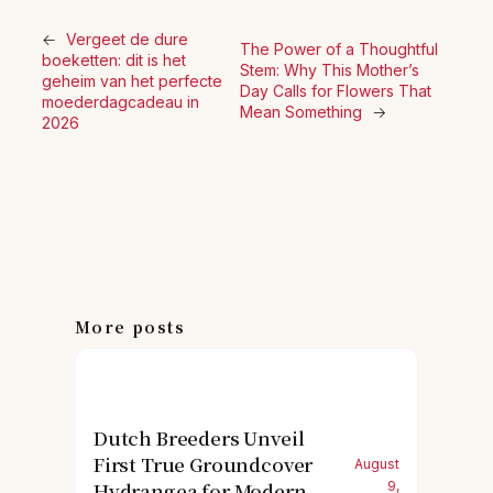
←
Vergeet de dure
The Power of a Thoughtful
boeketten: dit is het
Stem: Why This Mother’s
geheim van het perfecte
Day Calls for Flowers That
moederdagcadeau in
Mean Something
→
2026
More posts
Dutch Breeders Unveil
First True Groundcover
August
Hydrangea for Modern
9,