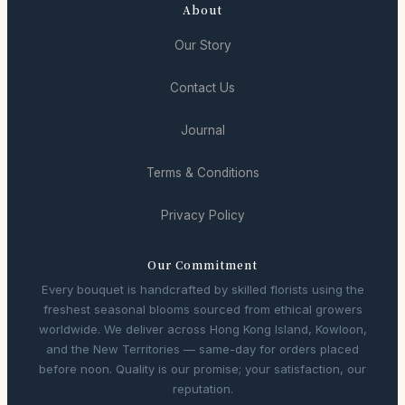
About
Our Story
Contact Us
Journal
Terms & Conditions
Privacy Policy
Our Commitment
Every bouquet is handcrafted by skilled florists using the
freshest seasonal blooms sourced from ethical growers
worldwide. We deliver across Hong Kong Island, Kowloon,
and the New Territories — same-day for orders placed
before noon. Quality is our promise; your satisfaction, our
reputation.