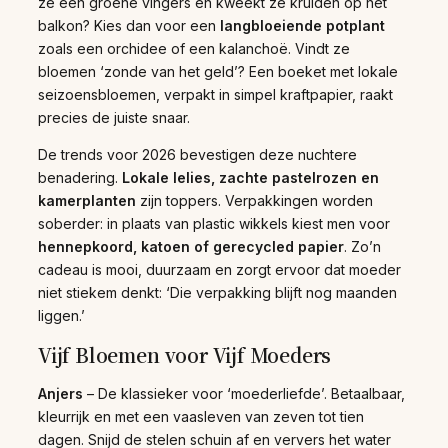
ze een groene vingers en kweekt ze kruiden op het
balkon? Kies dan voor een
langbloeiende potplant
zoals een orchidee of een kalanchoë. Vindt ze
bloemen ‘zonde van het geld’? Een boeket met lokale
seizoensbloemen, verpakt in simpel kraftpapier, raakt
precies de juiste snaar.
De trends voor 2026 bevestigen deze nuchtere
benadering.
Lokale lelies, zachte pastelrozen en
kamerplanten
zijn toppers. Verpakkingen worden
soberder: in plaats van plastic wikkels kiest men voor
hennepkoord, katoen of gerecycled papier
. Zo’n
cadeau is mooi, duurzaam en zorgt ervoor dat moeder
niet stiekem denkt: ‘Die verpakking blijft nog maanden
liggen.’
Vijf Bloemen voor Vijf Moeders
Anjers
– De klassieker voor ‘moederliefde’. Betaalbaar,
kleurrijk en met een vaasleven van zeven tot tien
dagen. Snijd de stelen schuin af en ververs het water