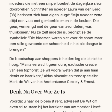
moeders die met een simpel boeket de dagelijkse sleur
doorbreken. Schrijfster en moeder Laura van den Berg
(38) herinnert zich haar eigen jeugd: “Mijn moeder zette
altijd een vaas met gemberbloemen in de keuken. Die
geur, vermengd met de geur van avondeten, was
thuiskomen.” Nu ze zelf moeder is, begrijpt ze de
symboliek: “Die bloemen waren niet voor de show, maar
een stille gewoonte om schoonheid in het alledaagse te
brengen.”
De boodschap aan shoppers is helder: leg de lat niet te
hoog. “Mama verwacht geen dure, exotische creatie
van een topflorist. Ze wil vooral weten dat je aan haar
denkt en haar kent,” aldus bloemist en trendspecialist
Mark de Wit van het Amsterdamse Ceciely & Ernest.
Denk Na Over Wie Ze Is
Voordat u naar de bloemist rent, adviseert De Wit om
even stil te staan bij het karakter van uw moeder. Heeft