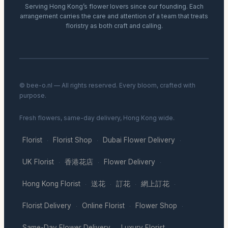
Serving Hong Kong’s flower lovers since our founding. Each
arrangement carries the care and attention of a team that treats
floristry as both craft and calling.
© bee-o.nl — All rights reserved. Every bloom, crafted with
purpose.
Fresh flowers, same-day delivery, Hong Kong wide.
Florist
Florist Shop
Dubai Flower Delivery
·
·
·
UK Florist
香港花店
Flower Delivery
·
·
·
Hong Kong Florist
送花
訂花
網上訂花
·
·
·
·
Florist Delivery
Online Florist
Flower Shop
·
·
·
Same-Day Flower Delivery
Luxury Florist
·
·