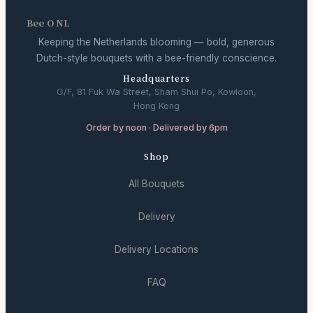
Bee O NL
Keeping the Netherlands blooming — bold, generous
Dutch-style bouquets with a bee-friendly conscience.
Headquarters
G/F, 81 Fuk Wa Street, Sham Shui Po, Kowloon,
Hong Kong
Order by noon · Delivered by 6pm
Shop
All Bouquets
Delivery
Delivery Locations
FAQ