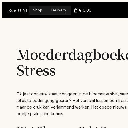
Skip
Bee O NL
to
€ 0.00
Shop
Delivery
content
Moederdagboeket
Stress
Elk jaar opnieuw staat menigeen in de bloemenwinkel, star
lelies te opdringerig geuren? Het verschil tussen een fres
maar de druk kan verlammend werken. Het goede nieuws: h
beetje praktische kennis.