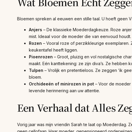
Wat Bloemen Echt Zegge
Bloemen spreken al eeuwen een stille taal. U hoeft geen Vic
Anjers
– De klassieke Moederdagkeuze. Roze anjers s
mist. Ideaal voor de moeder die van eenvoud houdt.
Rozen
– Vooral roze of perzikkleurige exemplaren. Z
keukentafel heeft liggen.
Pioenrozen
– Groot, pluizig en vol nostalgische c
maakt. Eén kanttekening: ze zijn diva’s. Ze hebben 
Tulpen
– Vrolijk en pretentieloos. Ze zeggen ‘ik gee
bloem.
Orchideeën of minirozen in pot
– Voor de moeder d
levende herinnering aan uw attentie.
Een Verhaal dat Alles Ze
Vorig jaar was mijn vriendin Sarah te laat op Moederdag.
geen cellofaan. Haar moeder, gepensioneerd onderwijzeres, 