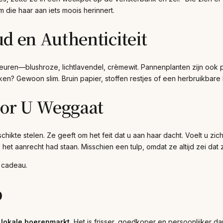
 die haar aan iets moois herinnert.
d en Authenticiteit
leuren—blushroze, lichtlavendel, crèmewit. Pannenplanten zijn ook p
npakken? Gewoon slim. Bruin papier, stoffen restjes of een herbruikba
oor U Weggaat
hikte stelen. Ze geeft om het feit dat u aan haar dacht. Voelt u z
 het aanrecht had staan. Misschien een tulp, omdat ze altijd zei dat
e cadeau.
p
 lokale boerenmarkt.
Het is frisser, goedkoper en persoonlijker dan