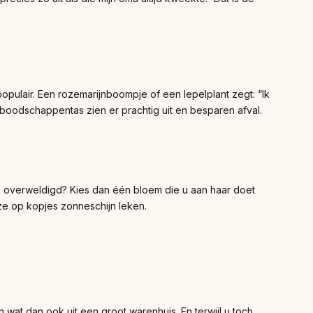
opulair. Een rozemarijnboompje of een lepelplant zegt: “Ik
re boodschappentas zien er prachtig uit en besparen afval.
ich overweldigd? Kies dan één bloem die u aan haar doet
 ze op kopjes zonneschijn leken.
 wat dan ook uit een groot warenhuis. En terwijl u toch