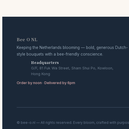
Bee O NL
Keeping the Netherlands blooming — bold, generous Dutch-
style bouquets with a bee-friendly conscience.
Headquarters
G/F, 81 Fuk Wa Street, Sham Shui Po, Kowloon,
Hong Kong
Order by noon · Delivered by 6pm
© bee-o.nl — All rights reserved. Every bloom, crafted with purpo