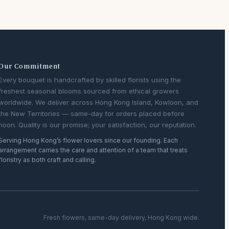
Our Commitment
Every bouquet is handcrafted by skilled florists using the
freshest seasonal blooms sourced from ethical growers
worldwide. We deliver across Hong Kong Island, Kowloon, and
the New Territories — same-day for orders placed before
noon. Quality is our promise; your satisfaction, our reputation.
Serving Hong Kong’s flower lovers since our founding. Each
arrangement carries the care and attention of a team that treats
floristry as both craft and calling.
Fresh flowers, same-day delivery, Hong Kong wide.