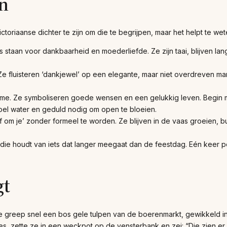
n
toriaanse dichter te zijn om die te begrijpen, maar het helpt te wet
taan voor dankbaarheid en moederliefde. Ze zijn taai, blijven lan
e fluisteren ‘dankjewel’ op een elegante, maar niet overdreven man
harme. Ze symboliseren goede wensen en een gelukkig leven. Begin 
koel water en geduld nodig om open te bloeien.
f om je’ zonder formeel te worden. Ze blijven in de vaas groeien, bu
ie houdt van iets dat langer meegaat dan de feestdag. Eén keer 
gt
 Ze greep snel een bos gele tulpen van de boerenmarkt, gewikkeld i
zette ze in een weckpot op de vensterbank en zei: “Die zien er pre