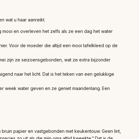
en wat u haar aanreikt.
g mooi en overleven het zelfs als ze een dag het water
ier. Voor de moeder die altijd een mooi tafelkleed op de
mei zijn ze seizoensgebonden, wat ze extra bijzonder
igend naar het licht. Dat is het teken van een gelukkige
per week water geven en ze geniet maandenlang. Een
n bruin papier en vastgebonden met keukentouw. Geen lint,
cies zo uit als die mijn oma altijd kweekte.” Dat is de