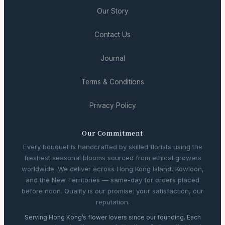
Our Story
Contact Us
Journal
Terms & Conditions
Privacy Policy
Our Commitment
Every bouquet is handcrafted by skilled florists using the
freshest seasonal blooms sourced from ethical growers
worldwide. We deliver across Hong Kong Island, Kowloon,
and the New Territories — same-day for orders placed
before noon. Quality is our promise; your satisfaction, our
reputation.
Serving Hong Kong’s flower lovers since our founding. Each