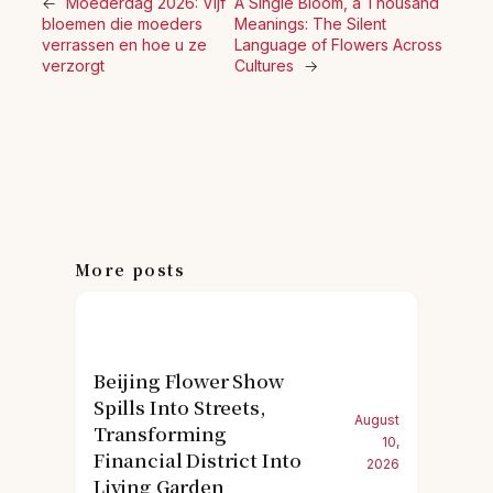
←
Moederdag 2026: Vijf
A Single Bloom, a Thousand
bloemen die moeders
Meanings: The Silent
verrassen en hoe u ze
Language of Flowers Across
verzorgt
Cultures
→
More posts
Beijing Flower Show
Spills Into Streets,
August
Transforming
10,
Financial District Into
2026
Living Garden