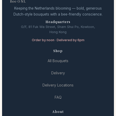
Bee O NL
Keeping the Netherlands blooming — bold, generous
Dutch-style bouquets with a bee-friendly conscience.
Headquarters
G/F, 81 Fuk Wa Street, Sham Shui Po, Kowloon,
Hong Kong
Order by noon · Delivered by 6pm
Shop
All Bouquets
Delivery
Delivery Locations
FAQ
About