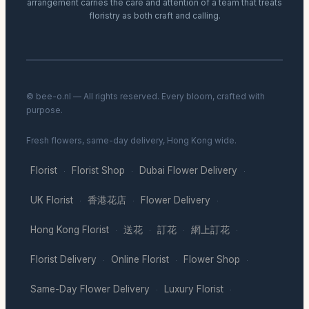
arrangement carries the care and attention of a team that treats
floristry as both craft and calling.
© bee-o.nl — All rights reserved. Every bloom, crafted with
purpose.
Fresh flowers, same-day delivery, Hong Kong wide.
Florist
Florist Shop
Dubai Flower Delivery
·
·
·
UK Florist
香港花店
Flower Delivery
·
·
·
Hong Kong Florist
送花
訂花
網上訂花
·
·
·
·
Florist Delivery
Online Florist
Flower Shop
·
·
·
Same-Day Flower Delivery
Luxury Florist
·
·