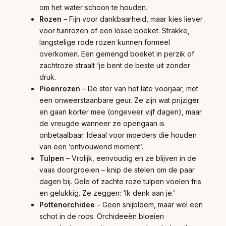
om het water schoon te houden.
Rozen
– Fijn voor dankbaarheid, maar kies liever
voor tuinrozen of een losse boeket. Strakke,
langstelige rode rozen kunnen formeel
overkomen. Een gemengd boeket in perzik of
zachtroze straalt ‘je bent de beste uit zonder
druk.
Pioenrozen
– De ster van het late voorjaar, met
een onweerstaanbare geur. Ze zijn wat prijziger
en gaan korter mee (ongeveer vijf dagen), maar
de vreugde wanneer ze opengaan is
onbetaalbaar. Ideaal voor moeders die houden
van een ‘ontvouwend moment’.
Tulpen
– Vrolijk, eenvoudig en ze blijven in de
vaas doorgroeien – knip de stelen om de paar
dagen bij. Gele of zachte roze tulpen voelen fris
en gelukkig. Ze zeggen: ‘Ik denk aan je.’
Pottenorchidee
– Geen snijbloem, maar wel een
schot in de roos. Orchideeën bloeien