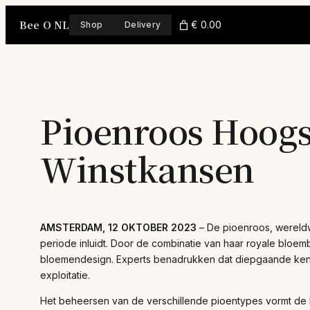
Skip
Bee O NL
to
€ 0.00
Shop
Delivery
content
Pioenroos Hoogs
Winstkansen
AMSTERDAM, 12 OKTOBER 2023
– De pioenroos, wereldwi
periode inluidt. Door de combinatie van haar royale bloem
bloemendesign. Experts benadrukken dat diepgaande kennis
exploitatie.
Het beheersen van de verschillende pioentypes vormt de ba