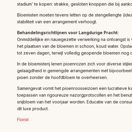
stadium’ te kopen: strakke, gesloten knoppen die bij aan
Bloemisten moeten tevens letten op de stengellengte (id
stabiliteit van een arrangement verhoogt.
Behandelingsrichtlijnen voor Langdurige Pracht:
Onmiddellijke en nauwgezette verwerking na ontvangst is vit
het plaatsen van de bloemen in schoon, koud water. Opslag
tot zeven dagen, terwijl volledig geopende bloemen nog d
In de bloemisterij lenen pioenrozen zich voor diverse stijl
gelaagdheid in gemengde arrangementen met bijvoorbeeld ra
pioen zonder de hoofdbloem te overheersen.
Samengevat vormt het pioenroosseizoen een lucratieve kan
toepassen van rigoureuze nazorgprotocollen en het benut
snijbloem van het voorjaar worden. Educatie van de cons
dit luxe product.
Florist