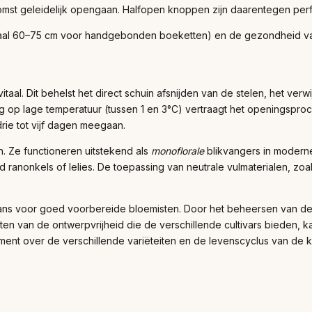
komst geleidelijk opengaan. Halfopen knoppen zijn daarentegen per
eaal 60–75 cm voor handgebonden boeketten) en de gezondheid van
aal. Dit behelst het direct schuin afsnijden van de stelen, het verw
 op lage temperatuur (tussen 1 en 3°C) vertraagt het openingsproc
rie tot vijf dagen meegaan.
en. Ze functioneren uitstekend als
monoflorale
blikvangers in moderne
nonkels of lelies. De toepassing van neutrale vulmaterialen, zoals 
s voor goed voorbereide bloemisten. Door het beheersen van de in
ten van de ontwerpvrijheid die de verschillende cultivars bieden,
ument over de verschillende variëteiten en de levenscyclus van 