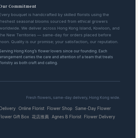
Our Commitment
Every bouquet is handcrafted by skilled florists using the
freshest seasonal blooms sourced from ethical growers
worldwide. We deliver across Hong Kong Island, Kowloon, and
the New Territories — same-day for orders placed before
noon. Quality is our promise; your satisfaction, our reputation.
Serving Hong Kong’s flower lovers since our founding. Each
arrangement carries the care and attention of a team that treats
floristry as both craft and calling.
Fresh flowers, same-day delivery, Hong Kong wide.
 Delivery
Online Florist
Flower Shop
Same-Day Flower
·
·
·
Flower Gift Box
花店推薦
Agnes B Florist
Flower Delivery
·
·
·