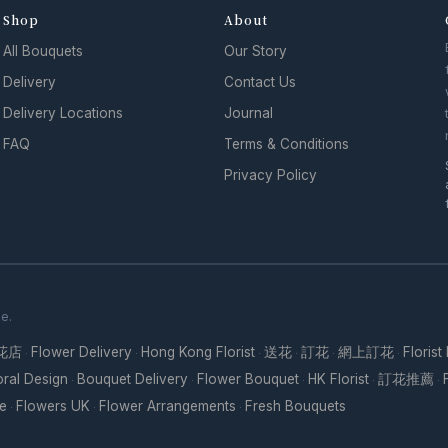
Shop
About
All Bouquets
Our Story
Delivery
Contact Us
Delivery Locations
Journal
FAQ
Terms & Conditions
Privacy Policy
se.
花店
Flower Delivery
Hong Kong Florist
送花
訂花
網上訂花
Florist
·
·
·
·
·
·
oral Design
Bouquet Delivery
Flower Bouquet
HK Florist
訂花推薦
·
·
·
·
·
re
Flowers UK
Flower Arrangements
Fresh Bouquets
·
·
·