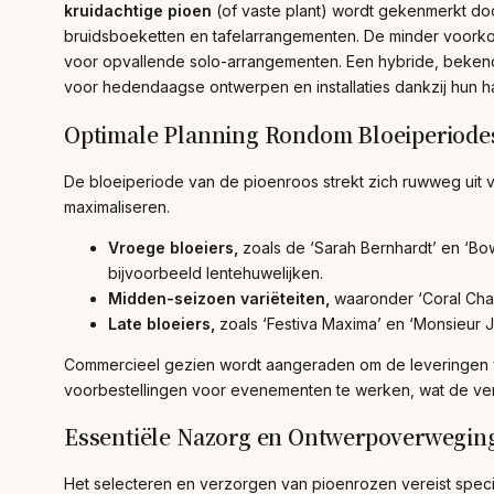
kruidachtige pioen
(of vaste plant) wordt gekenmerkt door
bruidsboeketten en tafelarrangementen. De minder voo
voor opvallende solo-arrangementen. Een hybride, beken
voor hedendaagse ontwerpen en installaties dankzij hun ha
Optimale Planning Rondom Bloeiperiode
De bloeiperiode van de pioenroos strekt zich ruwweg uit van
maximaliseren.
Vroege bloeiers,
zoals de ‘Sarah Bernhardt’ en ‘Bow
bijvoorbeeld lentehuwelijken.
Midden-seizoen variëteiten,
waaronder ‘Coral Char
Late bloeiers,
zoals ‘Festiva Maxima’ en ‘Monsieur Ju
Commercieel gezien wordt aangeraden om de leveringen van 
voorbestellingen voor evenementen te werken, wat de vers
Essentiële Nazorg en Ontwerpoverwegin
Het selecteren en verzorgen van pioenrozen vereist speci