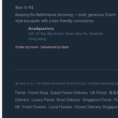
Bee O NL
Keeping the Netherlands blooming — bold, generous Dutch-
style bouquets with a bee-friendly conscience.
Headquarters
G/F, 81 Fuk Wa Street, Sham Shui Po, Kowloon,
Hong Kong
Order by noon · Delivered by 6pm
© bee-o.nl — All rights reserved. Every bloom, crafted with purpo
Florist
Florist Shop
Dubai Flower Delivery
UK Florist
香港
·
·
·
·
Delivery
Luxury Florist
Rose Delivery
Singapore Florist
Fl
·
·
·
·
HK
Fresh Flowers
Local Flowers
Flower Delivery Singapo
·
·
·