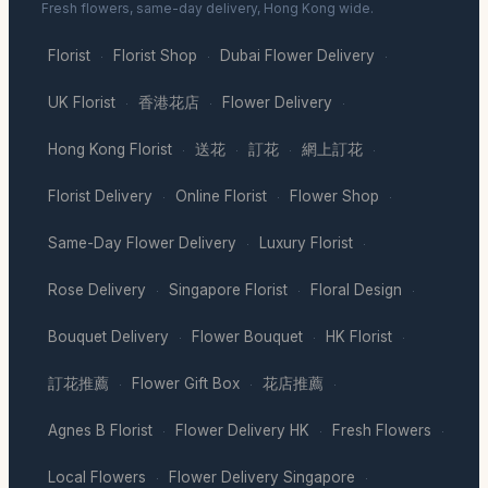
Fresh flowers, same-day delivery, Hong Kong wide.
Florist
Florist Shop
Dubai Flower Delivery
·
·
·
UK Florist
香港花店
Flower Delivery
·
·
·
Hong Kong Florist
送花
訂花
網上訂花
·
·
·
·
Florist Delivery
Online Florist
Flower Shop
·
·
·
Same-Day Flower Delivery
Luxury Florist
·
·
Rose Delivery
Singapore Florist
Floral Design
·
·
·
Bouquet Delivery
Flower Bouquet
HK Florist
·
·
·
訂花推薦
Flower Gift Box
花店推薦
·
·
·
Agnes B Florist
Flower Delivery HK
Fresh Flowers
·
·
·
Local Flowers
Flower Delivery Singapore
·
·