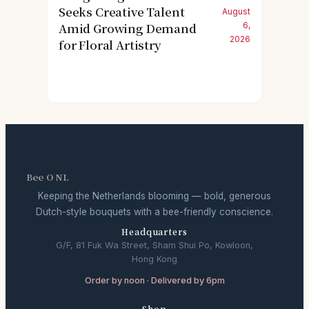
Seeks Creative Talent
August
Amid Growing Demand
6,
2026
for Floral Artistry
Bee O NL
Keeping the Netherlands blooming — bold, generous
Dutch-style bouquets with a bee-friendly conscience.
Headquarters
G/F, 81 Fuk Wa Street, Sham Shui Po, Kowloon,
Hong Kong
Order by noon · Delivered by 6pm
Shop