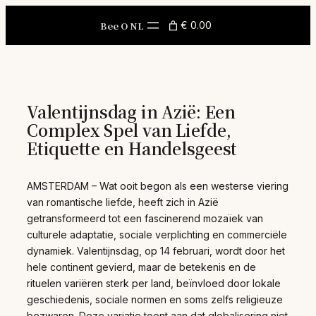
Skip
to
Bee O NL
€ 0.00
content
Valentijnsdag in Azië: Een
Complex Spel van Liefde,
Etiquette en Handelsgeest
AMSTERDAM – Wat ooit begon als een westerse viering
van romantische liefde, heeft zich in Azië
getransformeerd tot een fascinerend mozaïek van
culturele adaptatie, sociale verplichting en commerciële
dynamiek. Valentijnsdag, op 14 februari, wordt door het
hele continent gevierd, maar de betekenis en de
rituelen variëren sterk per land, beïnvloed door lokale
geschiedenis, sociale normen en soms zelfs religieuze
bezwaren. Deze variatie toont aan dat globalisering niet