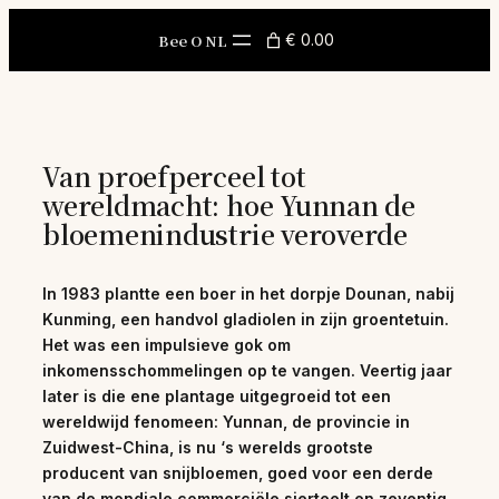
Skip
to
Bee O NL
€ 0.00
content
Van proefperceel tot
wereldmacht: hoe Yunnan de
bloemenindustrie veroverde
In 1983 plantte een boer in het dorpje Dounan, nabij
Kunming, een handvol gladiolen in zijn groentetuin.
Het was een impulsieve gok om
inkomensschommelingen op te vangen. Veertig jaar
later is die ene plantage uitgegroeid tot een
wereldwijd fenomeen: Yunnan, de provincie in
Zuidwest-China, is nu ‘s werelds grootste
producent van snijbloemen, goed voor een derde
van de mondiale commerciële sierteelt en zeventig