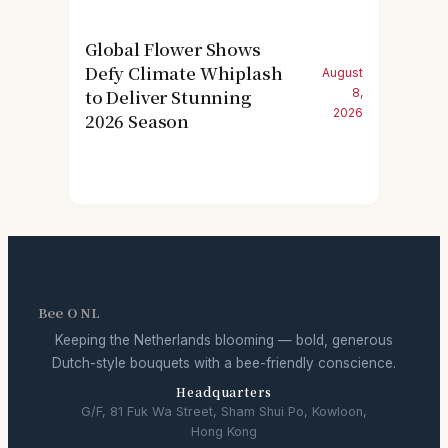
Global Flower Shows
Defy Climate Whiplash
August
to Deliver Stunning
8,
2026
2026 Season
Bee O NL
Keeping the Netherlands blooming — bold, generous
Dutch-style bouquets with a bee-friendly conscience.
Headquarters
G/F, 81 Fuk Wa Street, Sham Shui Po, Kowloon,
Hong Kong