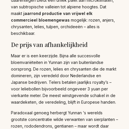
daarentegen biedt een uniek palet aan microklimaten,
van subtropische valleien tot alpiene hoogtes. Dat
maakt
jaarrond productie van vrijwel elk
commercieel bloemengewas
mogelijk: rozen, anjers,
chrysanten, lelies, tulpen, orchideeën – alles is
beschikbaar.
De prijs van afhankelijkheid
Maar er is een keerzijde. Bijna alle succesvolle
bloemvariëteiten in Yunnan zijn van buitenlandse
oorsprong. De rozen, lelies en chrysanten die de markt
domineren, zijn veredeld door Nederlandse en
Japanse bedrijven. Telers betalen jaarlijks royalty’s –
voor leliebollen bijvoorbeeld ongeveer 3 yuan per
vierkante meter. De meest winstgevende schakel in de
waardeketen, de veredeling, blijft in Europese handen.
Paradoxaal genoeg herbergt Yunnan ‘s werelds
grootste concentratie wilde verwanten van sierplanten –
rozen, rododendrons, gentianen – maar wordt daar