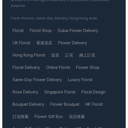
purpose.
Fresh flowers, same-day delivery, Hong Kong wide.
Florist
Florist Shop
Dubai Flower Delivery
·
·
·
UK Florist
香港花店
Flower Delivery
·
·
·
Hong Kong Florist
送花
訂花
網上訂花
·
·
·
·
Florist Delivery
Online Florist
Flower Shop
·
·
·
Same-Day Flower Delivery
Luxury Florist
·
·
Rose Delivery
Singapore Florist
Floral Design
·
·
·
Bouquet Delivery
Flower Bouquet
HK Florist
·
·
·
訂花推薦
Flower Gift Box
花店推薦
·
·
·