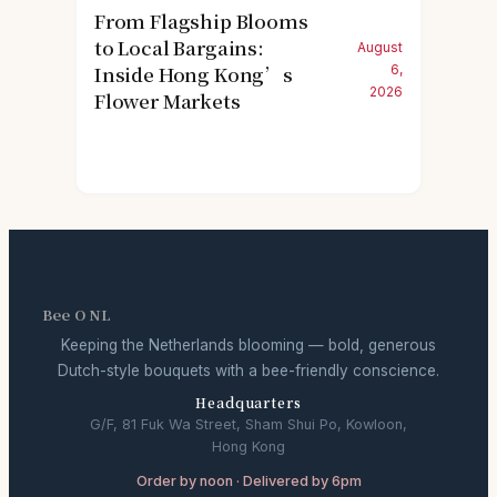
From Flagship Blooms
to Local Bargains:
August
Inside Hong Kong’s
6,
2026
Flower Markets
Bee O NL
Keeping the Netherlands blooming — bold, generous
Dutch-style bouquets with a bee-friendly conscience.
Headquarters
G/F, 81 Fuk Wa Street, Sham Shui Po, Kowloon,
Hong Kong
Order by noon · Delivered by 6pm