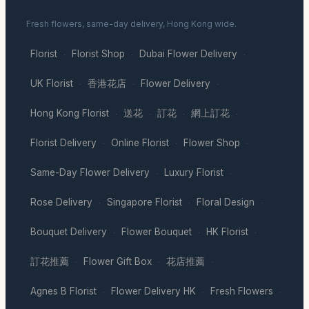
Fresh flowers, same-day delivery, Hong Kong wide.
Florist
Florist Shop
Dubai Flower Delivery
·
·
·
UK Florist
香港花店
Flower Delivery
·
·
·
Hong Kong Florist
送花
訂花
網上訂花
·
·
·
·
Florist Delivery
Online Florist
Flower Shop
·
·
·
Same-Day Flower Delivery
Luxury Florist
·
·
Rose Delivery
Singapore Florist
Floral Design
·
·
·
Bouquet Delivery
Flower Bouquet
HK Florist
·
·
·
訂花推薦
Flower Gift Box
花店推薦
·
·
·
Agnes B Florist
Flower Delivery HK
Fresh Flowers
·
·
·