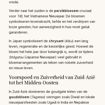
vrede.
Verder naar het zuiden is de
perzikbloesem
cruciaal
voor
Tết
, het Vietnamese Nieuwjaar. De bloemen
symboliseren levenskracht, liefde en het verdrijven van
boze geesten; hun aanwezigheid in huis moet geluk
garanderen.
In Japan symboliseert de
chrysant
(
Kiku
) een lang
leven, regeneratie en de keizerlijke geest. Hoewel de
bloem het hele jaar door belangrijk is, wordt ze tijdens
Shōgatsu
(Japanse Nieuwjaar) veel gebruikt in
bloemarrangementen als teken van nobele zuiverheid
en nieuw leven.
Voorspoed en Zuiverheid van Zuid-Azië
tot het Midden-Oosten
In Zuid-Azië domineren de goudgele tinten van de
goudsbloem
(
Tagetes
) vieringen zoals Diwali en lokale
nieuwjaarsfeesten zoals Ugadi in India en Nepalese