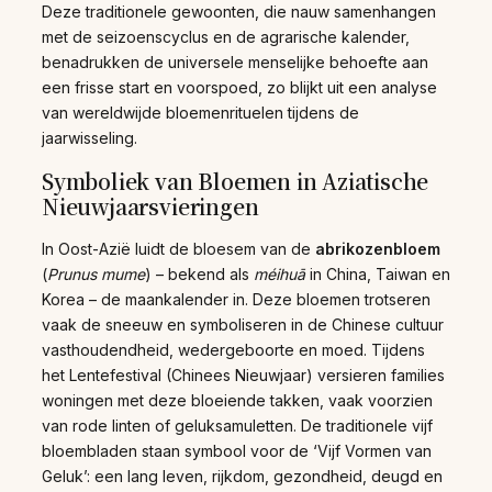
Deze traditionele gewoonten, die nauw samenhangen
met de seizoenscyclus en de agrarische kalender,
benadrukken de universele menselijke behoefte aan
een frisse start en voorspoed, zo blijkt uit een analyse
van wereldwijde bloemenrituelen tijdens de
jaarwisseling.
Symboliek van Bloemen in Aziatische
Nieuwjaarsvieringen
In Oost-Azië luidt de bloesem van de
abrikozenbloem
(
Prunus mume
) – bekend als
méihuā
in China, Taiwan en
Korea – de maankalender in. Deze bloemen trotseren
vaak de sneeuw en symboliseren in de Chinese cultuur
vasthoudendheid, wedergeboorte en moed. Tijdens
het Lentefestival (Chinees Nieuwjaar) versieren families
woningen met deze bloeiende takken, vaak voorzien
van rode linten of geluksamuletten. De traditionele vijf
bloembladen staan symbool voor de ‘Vijf Vormen van
Geluk’: een lang leven, rijkdom, gezondheid, deugd en