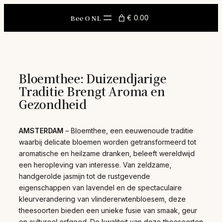
Skip
to
Bee O NL
€ 0.00
content
Bloemthee: Duizendjarige
Traditie Brengt Aroma en
Gezondheid
AMSTERDAM
– Bloemthee, een eeuwenoude traditie
waarbij delicate bloemen worden getransformeerd tot
aromatische en heilzame dranken, beleeft wereldwijd
een heropleving van interesse. Van zeldzame,
handgerolde jasmijn tot de rustgevende
eigenschappen van lavendel en de spectaculaire
kleurverandering van vlindererwtenbloesem, deze
theesoorten bieden een unieke fusie van smaak, geur
en cultureel erfgoed. De kwaliteit van deze theesoorten