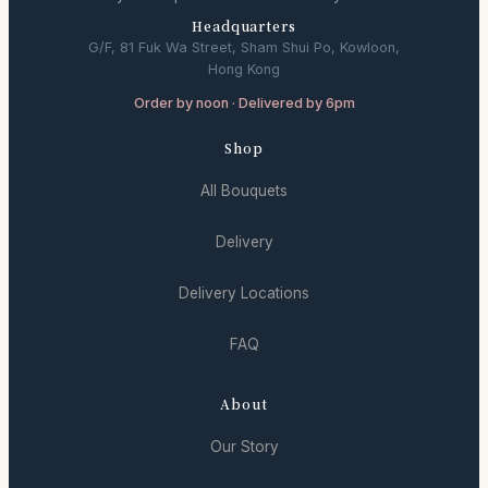
Headquarters
G/F, 81 Fuk Wa Street, Sham Shui Po, Kowloon,
Hong Kong
Order by noon · Delivered by 6pm
Shop
All Bouquets
Delivery
Delivery Locations
FAQ
About
Our Story