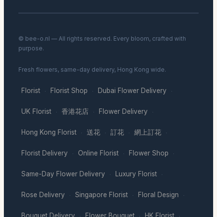
© bee-o.nl — All rights reserved. Every bloom, crafted with
purpose.
Fresh flowers, same-day delivery, Hong Kong wide.
Florist
Florist Shop
Dubai Flower Delivery
·
·
·
UK Florist
香港花店
Flower Delivery
·
·
·
Hong Kong Florist
送花
訂花
網上訂花
·
·
·
·
Florist Delivery
Online Florist
Flower Shop
·
·
·
Same-Day Flower Delivery
Luxury Florist
·
·
Rose Delivery
Singapore Florist
Floral Design
·
·
·
Bouquet Delivery
Flower Bouquet
HK Florist
·
·
·