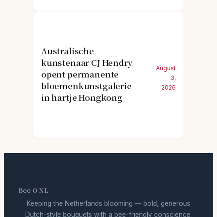
Australische
kunstenaar CJ Hendry
August
opent permanente
3,
bloemenkunstgalerie
2026
in hartje Hongkong
Bee O NL
Keeping the Netherlands blooming — bold, generous
Dutch-style bouquets with a bee-friendly conscience.