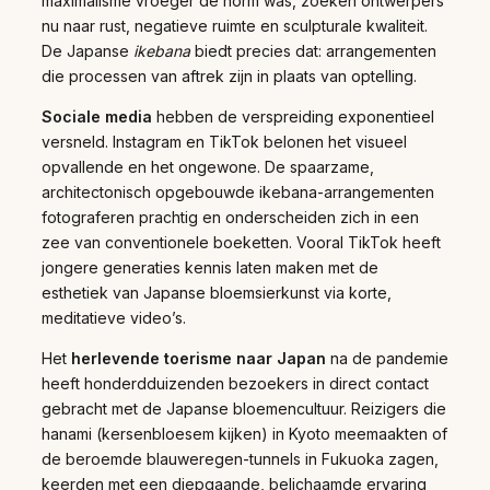
maximalisme vroeger de norm was, zoeken ontwerpers
nu naar rust, negatieve ruimte en sculpturale kwaliteit.
De Japanse
ikebana
biedt precies dat: arrangementen
die processen van aftrek zijn in plaats van optelling.
Sociale media
hebben de verspreiding exponentieel
versneld. Instagram en TikTok belonen het visueel
opvallende en het ongewone. De spaarzame,
architectonisch opgebouwde ikebana-arrangementen
fotograferen prachtig en onderscheiden zich in een
zee van conventionele boeketten. Vooral TikTok heeft
jongere generaties kennis laten maken met de
esthetiek van Japanse bloemsierkunst via korte,
meditatieve video’s.
Het
herlevende toerisme naar Japan
na de pandemie
heeft honderdduizenden bezoekers in direct contact
gebracht met de Japanse bloemencultuur. Reizigers die
hanami (kersenbloesem kijken) in Kyoto meemaakten of
de beroemde blauweregen-tunnels in Fukuoka zagen,
keerden met een diepgaande, belichaamde ervaring