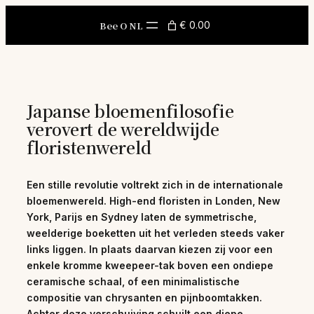
Skip
to
Bee O NL
€ 0.00
content
Japanse bloemenfilosofie
verovert de wereldwijde
floristenwereld
Een stille revolutie voltrekt zich in de internationale
bloemenwereld. High-end floristen in Londen, New
York, Parijs en Sydney laten de symmetrische,
weelderige boeketten uit het verleden steeds vaker
links liggen. In plaats daarvan kiezen zij voor een
enkele kromme kweepeer-tak boven een ondiepe
ceramische schaal, of een minimalistische
compositie van chrysanten en pijnboomtakken.
Achter deze verschuiving schuilt een diepe