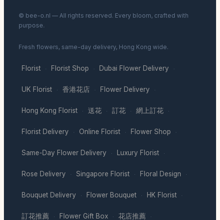
© bee-o.nl — All rights reserved. Every bloom, crafted with
purpose.
Fresh flowers, same-day delivery, Hong Kong wide.
Florist
Florist Shop
Dubai Flower Delivery
·
·
·
UK Florist
香港花店
Flower Delivery
·
·
·
Hong Kong Florist
送花
訂花
網上訂花
·
·
·
·
Florist Delivery
Online Florist
Flower Shop
·
·
·
Same-Day Flower Delivery
Luxury Florist
·
·
Rose Delivery
Singapore Florist
Floral Design
·
·
·
Bouquet Delivery
Flower Bouquet
HK Florist
·
·
·
訂花推薦
Flower Gift Box
花店推薦
·
·
·