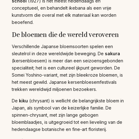
school
(1927) is het meest hedendaags en
conceptueel, en behandelt ikebana als een vrije
kunstvorm die overal met elk materiaal kan worden
beoefend.
De bloemen die de wereld veroveren
Verschillende Japanse bloemsoorten spelen een
sleutelrol in deze wereldwijde beweging. De
sakura
(kersenbloesem) is meer dan een seizoensgebonden
specialiteit; het is een cultureel ijkpunt geworden. De
Somei Yoshino-variant, met zijn bleekroze bloemen, is
het meest gewild. Japanse kersenbloesemfestivals
trekken wereldwijd miljoenen bezoekers.
De
kiku
(chrysant) is wellicht de belangrijkste bloem in
Japan, als symbool van de keizerlijke familie. De
spinnen-chrysant, met zijn lange gebogen
bloemblaadjes, is uitgegroeid tot een lieveling van de
hedendaagse botanische en fine-art floristerij.