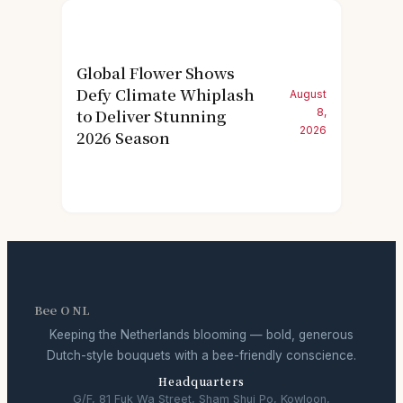
Global Flower Shows
Defy Climate Whiplash
August
to Deliver Stunning
8,
2026
2026 Season
Bee O NL
Keeping the Netherlands blooming — bold, generous
Dutch-style bouquets with a bee-friendly conscience.
Headquarters
G/F, 81 Fuk Wa Street, Sham Shui Po, Kowloon,