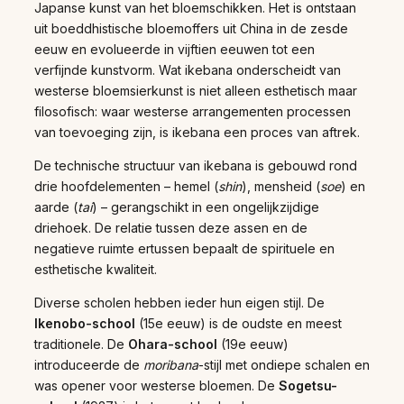
Japanse kunst van het bloemschikken. Het is ontstaan
uit boeddhistische bloemoffers uit China in de zesde
eeuw en evolueerde in vijftien eeuwen tot een
verfijnde kunstvorm. Wat ikebana onderscheidt van
westerse bloemsierkunst is niet alleen esthetisch maar
filosofisch: waar westerse arrangementen processen
van toevoeging zijn, is ikebana een proces van aftrek.
De technische structuur van ikebana is gebouwd rond
drie hoofdelementen – hemel (
shin
), mensheid (
soe
) en
aarde (
tai
) – gerangschikt in een ongelijkzijdige
driehoek. De relatie tussen deze assen en de
negatieve ruimte ertussen bepaalt de spirituele en
esthetische kwaliteit.
Diverse scholen hebben ieder hun eigen stijl. De
Ikenobo-school
(15e eeuw) is de oudste en meest
traditionele. De
Ohara-school
(19e eeuw)
introduceerde de
moribana
-stijl met ondiepe schalen en
was opener voor westerse bloemen. De
Sogetsu-