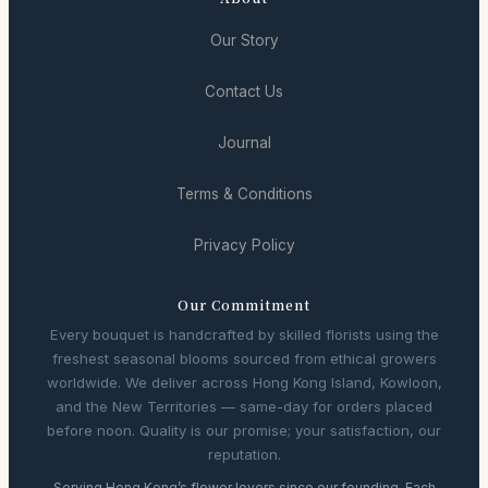
Our Story
Contact Us
Journal
Terms & Conditions
Privacy Policy
Our Commitment
Every bouquet is handcrafted by skilled florists using the
freshest seasonal blooms sourced from ethical growers
worldwide. We deliver across Hong Kong Island, Kowloon,
and the New Territories — same-day for orders placed
before noon. Quality is our promise; your satisfaction, our
reputation.
Serving Hong Kong’s flower lovers since our founding. Each