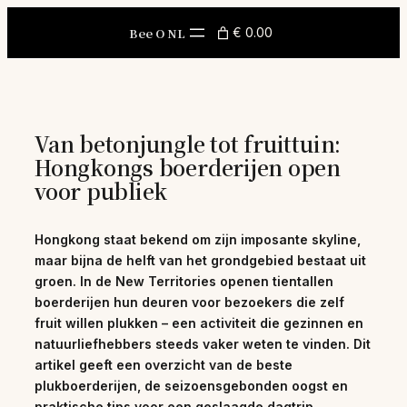
Skip
to
Bee O NL
€ 0.00
content
Van betonjungle tot fruittuin:
Hongkongs boerderijen open
voor publiek
Hongkong staat bekend om zijn imposante skyline,
maar bijna de helft van het grondgebied bestaat uit
groen. In de New Territories openen tientallen
boerderijen hun deuren voor bezoekers die zelf
fruit willen plukken – een activiteit die gezinnen en
natuurliefhebbers steeds vaker weten te vinden. Dit
artikel geeft een overzicht van de beste
plukboerderijen, de seizoensgebonden oogst en
praktische tips voor een geslaagde dagtrip.