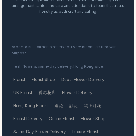
arrangement carries the care and attention of a team that treats
floristry as both craft and calling.
© bee-o.nl — All rights reserved. Every bloom, crafted with
purpose.
Fresh flowers, same-day delivery, Hong Kong wide.
Florist
Florist Shop
Dubai Flower Delivery
·
·
·
UK Florist
香港花店
Flower Delivery
·
·
·
Hong Kong Florist
送花
訂花
網上訂花
·
·
·
·
Florist Delivery
Online Florist
Flower Shop
·
·
·
Same-Day Flower Delivery
Luxury Florist
·
·