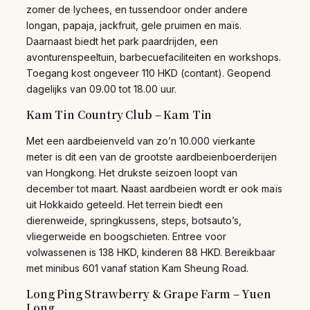
zomer de lychees, en tussendoor onder andere
longan, papaja, jackfruit, gele pruimen en maïs.
Daarnaast biedt het park paardrijden, een
avonturenspeeltuin, barbecuefaciliteiten en workshops.
Toegang kost ongeveer 110 HKD (contant). Geopend
dagelijks van 09.00 tot 18.00 uur.
Kam Tin Country Club – Kam Tin
Met een aardbeienveld van zo’n 10.000 vierkante
meter is dit een van de grootste aardbeienboerderijen
van Hongkong. Het drukste seizoen loopt van
december tot maart. Naast aardbeien wordt er ook maïs
uit Hokkaido geteeld. Het terrein biedt een
dierenweide, springkussens, steps, botsauto’s,
vliegerweide en boogschieten. Entree voor
volwassenen is 138 HKD, kinderen 88 HKD. Bereikbaar
met minibus 601 vanaf station Kam Sheung Road.
Long Ping Strawberry & Grape Farm – Yuen
Long