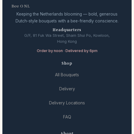
Bee O NL
Keeping the Netherlands blooming — bold, generous
Dutch-style bouquets with a bee-friendly conscience.
Headquarters
G/F, 81 Fuk Wa Street, Sham Shui Po, Kowloon,
Hong Kong
Order by noon · Delivered by 6pm
Shop
All Bouquets
Delivery
Delivery Locations
FAQ
About