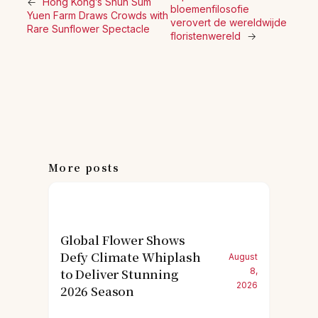
←
Hong Kong’s Shun Sum
bloemenfilosofie
Yuen Farm Draws Crowds with
verovert de wereldwijde
Rare Sunflower Spectacle
floristenwereld
→
More posts
Global Flower Shows
Defy Climate Whiplash
August
to Deliver Stunning
8,
2026
2026 Season