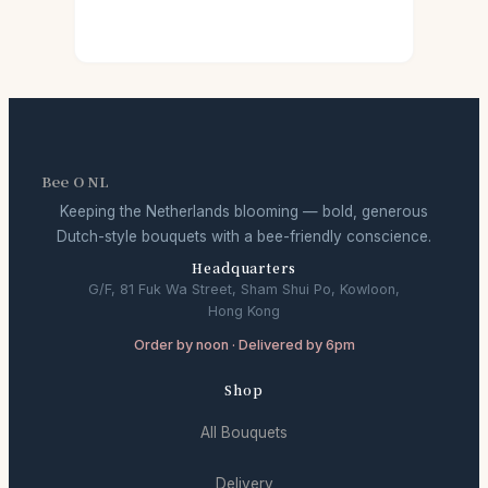
Bee O NL
Keeping the Netherlands blooming — bold, generous
Dutch-style bouquets with a bee-friendly conscience.
Headquarters
G/F, 81 Fuk Wa Street, Sham Shui Po, Kowloon,
Hong Kong
Order by noon · Delivered by 6pm
Shop
All Bouquets
Delivery