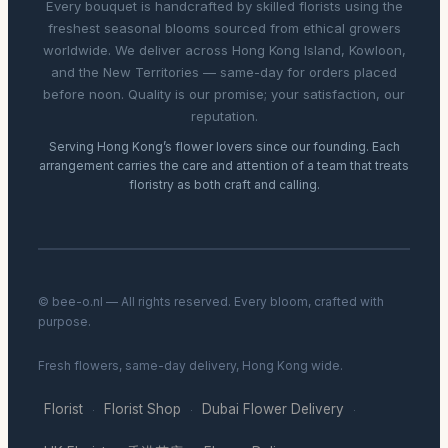
Every bouquet is handcrafted by skilled florists using the
freshest seasonal blooms sourced from ethical growers
worldwide. We deliver across Hong Kong Island, Kowloon,
and the New Territories — same-day for orders placed
before noon. Quality is our promise; your satisfaction, our
reputation.
Serving Hong Kong’s flower lovers since our founding. Each
arrangement carries the care and attention of a team that treats
floristry as both craft and calling.
© bee-o.nl — All rights reserved. Every bloom, crafted with
purpose.
Fresh flowers, same-day delivery, Hong Kong wide.
Florist
Florist Shop
Dubai Flower Delivery
·
·
·