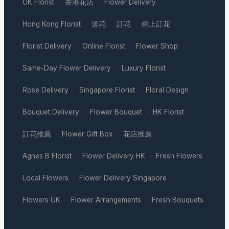
UK Florist
香港花店
Flower Delivery
·
·
·
Hong Kong Florist
送花
訂花
網上訂花
·
·
·
·
Florist Delivery
Online Florist
Flower Shop
·
·
·
Same-Day Flower Delivery
Luxury Florist
·
·
Rose Delivery
Singapore Florist
Floral Design
·
·
·
Bouquet Delivery
Flower Bouquet
HK Florist
·
·
·
訂花推薦
Flower Gift Box
花店推薦
·
·
·
Agnes B Florist
Flower Delivery HK
Fresh Flowers
·
·
·
Local Flowers
Flower Delivery Singapore
·
·
Flowers UK
Flower Arrangements
Fresh Bouquets
·
·