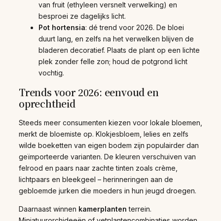
van fruit (ethyleen versnelt verwelking) en
besproei ze dagelijks licht.
Pot hortensia
: dé trend voor 2026. De bloei
duurt lang, en zelfs na het verwelken blijven de
bladeren decoratief. Plaats de plant op een lichte
plek zonder felle zon; houd de potgrond licht
vochtig.
Trends voor 2026: eenvoud en
oprechtheid
Steeds meer consumenten kiezen voor lokale bloemen,
merkt de bloemiste op. Klokjesbloem, lelies en zelfs
wilde boeketten van eigen bodem zijn populairder dan
geïmporteerde varianten. De kleuren verschuiven van
felrood en paars naar zachte tinten zoals crème,
lichtpaars en bleekgeel – herinneringen aan de
gebloemde jurken die moeders in hun jeugd droegen.
Daarnaast winnen
kamerplanten
terrein.
Miniatuurorchideeën of vetplantencombinaties worden