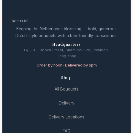
Bee O NL
Keeping the Netherlands blooming — bold, generous
Dutch-style bouquets with a bee-friendly conscience.
Headquarters
G/F, 81 Fuk Wa Street, Sham Shui Po, Kowloon,
Hong Kong
Order by noon · Delivered by 6pm
Shop
All Bouquets
Delivery
Delivery Locations
FAQ