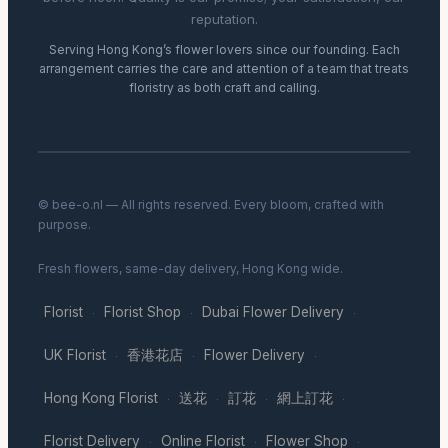
reputation.
Serving Hong Kong’s flower lovers since our founding. Each
arrangement carries the care and attention of a team that treats
floristry as both craft and calling.
© bee-o.nl — All rights reserved. Every bloom, crafted with
purpose.
Fresh flowers, same-day delivery, Hong Kong wide.
Florist
Florist Shop
Dubai Flower Delivery
·
·
·
UK Florist
香港花店
Flower Delivery
·
·
·
Hong Kong Florist
送花
訂花
網上訂花
·
·
·
·
Florist Delivery
Online Florist
Flower Shop
·
·
·