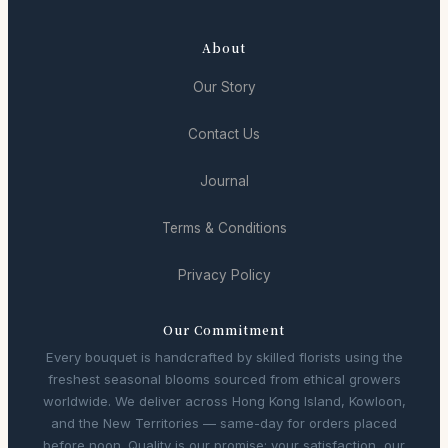
About
Our Story
Contact Us
Journal
Terms & Conditions
Privacy Policy
Our Commitment
Every bouquet is handcrafted by skilled florists using the
freshest seasonal blooms sourced from ethical growers
worldwide. We deliver across Hong Kong Island, Kowloon,
and the New Territories — same-day for orders placed
before noon. Quality is our promise; your satisfaction, our