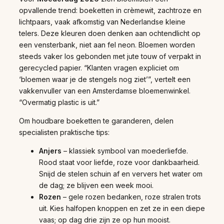
opvallende trend: boeketten in crèmewit, zachtroze en
lichtpaars, vaak afkomstig van Nederlandse kleine
telers. Deze kleuren doen denken aan ochtendlicht op
een vensterbank, niet aan fel neon. Bloemen worden
steeds vaker los gebonden met jute touw of verpakt in
gerecycled papier. “Klanten vragen expliciet om
‘bloemen waar je de stengels nog ziet’”, vertelt een
vakkenvuller van een Amsterdamse bloemenwinkel.
“Overmatig plastic is uit.”
Om houdbare boeketten te garanderen, delen
specialisten praktische tips:
Anjers
– klassiek symbool van moederliefde.
Rood staat voor liefde, roze voor dankbaarheid.
Snijd de stelen schuin af en ververs het water om
de dag; ze blijven een week mooi.
Rozen
– gele rozen bedanken, roze stralen trots
uit. Kies halfopen knoppen en zet ze in een diepe
vaas; op dag drie zijn ze op hun mooist.