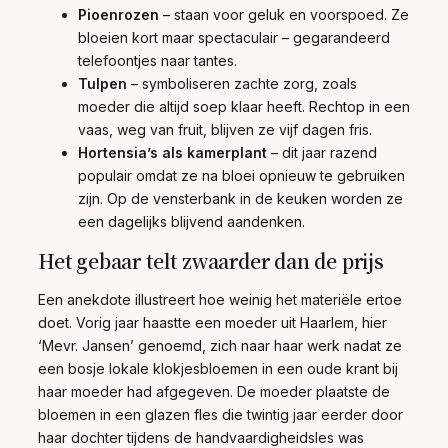
Pioenrozen
– staan voor geluk en voorspoed. Ze
bloeien kort maar spectaculair – gegarandeerd
telefoontjes naar tantes.
Tulpen
– symboliseren zachte zorg, zoals
moeder die altijd soep klaar heeft. Rechtop in een
vaas, weg van fruit, blijven ze vijf dagen fris.
Hortensia’s als kamerplant
– dit jaar razend
populair omdat ze na bloei opnieuw te gebruiken
zijn. Op de vensterbank in de keuken worden ze
een dagelijks blijvend aandenken.
Het gebaar telt zwaarder dan de prijs
Een anekdote illustreert hoe weinig het materiële ertoe
doet. Vorig jaar haastte een moeder uit Haarlem, hier
‘Mevr. Jansen’ genoemd, zich naar haar werk nadat ze
een bosje lokale klokjesbloemen in een oude krant bij
haar moeder had afgegeven. De moeder plaatste de
bloemen in een glazen fles die twintig jaar eerder door
haar dochter tijdens de handvaardigheidsles was