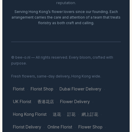
reputation.
Serving Hong Kong’s flower lovers since our founding. Each
arrangement carries the care and attention of a team that treats
floristry as both craft and calling.
© bee-o.nl — All rights reserved. Every bloom, crafted with
purpose.
Fresh flowers, same-day delivery, Hong Kong wide.
Florist
Florist Shop
Dubai Flower Delivery
·
·
·
UK Florist
香港花店
Flower Delivery
·
·
·
Hong Kong Florist
送花
訂花
網上訂花
·
·
·
·
Florist Delivery
Online Florist
Flower Shop
·
·
·