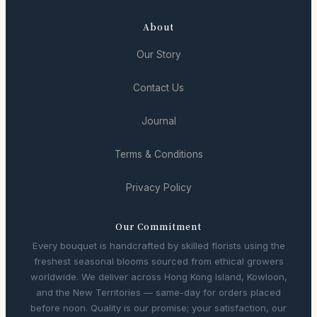
About
Our Story
Contact Us
Journal
Terms & Conditions
Privacy Policy
Our Commitment
Every bouquet is handcrafted by skilled florists using the
freshest seasonal blooms sourced from ethical growers
worldwide. We deliver across Hong Kong Island, Kowloon,
and the New Territories — same-day for orders placed
before noon. Quality is our promise; your satisfaction, our