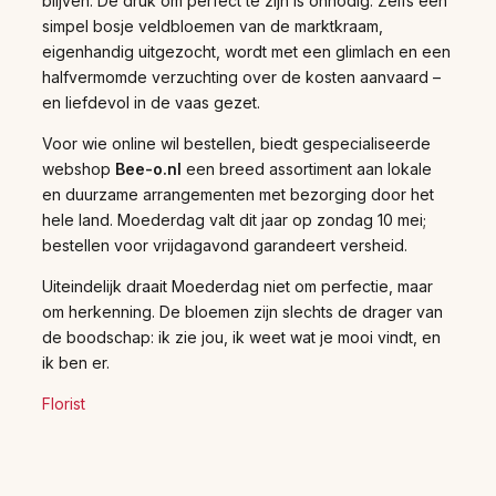
blijven. De druk om perfect te zijn is onnodig. Zelfs een
simpel bosje veldbloemen van de marktkraam,
eigenhandig uitgezocht, wordt met een glimlach en een
halfvermomde verzuchting over de kosten aanvaard –
en liefdevol in de vaas gezet.
Voor wie online wil bestellen, biedt gespecialiseerde
webshop
Bee-o.nl
een breed assortiment aan lokale
en duurzame arrangementen met bezorging door het
hele land. Moederdag valt dit jaar op zondag 10 mei;
bestellen voor vrijdagavond garandeert versheid.
Uiteindelijk draait Moederdag niet om perfectie, maar
om herkenning. De bloemen zijn slechts de drager van
de boodschap: ik zie jou, ik weet wat je mooi vindt, en
ik ben er.
Florist