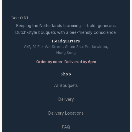
Bee O NL
Keeping the Netherlands blooming — bold, generous
Dutch-style bouquets with a bee-friendly conscience.
Headquarters
G/F, 81 Fuk Wa Street, Sham Shui Po, Kowloon,
Hong Kong
Order by noon · Delivered by 6pm
Shop
All Bouquets
Delivery
Delivery Locations
FAQ