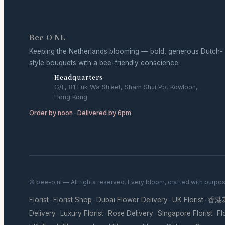
Bee O NL
Keeping the Netherlands blooming — bold, generous Dutch-
style bouquets with a bee-friendly conscience.
Headquarters
G/F, 81 Fuk Wa Street, Sham Shui Po, Kowloon,
Hong Kong
Order by noon · Delivered by 6pm
© bee-o.nl — All rights reserved. Every bloom, crafted with purpo
Florist
Florist Shop
Dubai Flower Delivery
UK Florist
香港
·
·
·
·
Delivery
Luxury Florist
Rose Delivery
Singapore Florist
Fl
·
·
·
·