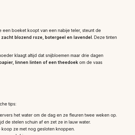
e een boeket koopt van een nabije teler, steunt de
r
zacht blozend roze, botergeel en lavendel
. Deze tinten
moeder klaagt altijd dat snijbloemen maar drie dagen
papier, linnen linten of een theedoek
om de vaas
he tips:
Ververs het water om de dag en ze fleuren twee weken op.
 de stelen schuin af en zet ze in lauw water.
 – koop ze met nog gesloten knoppen.