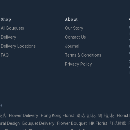
Shop
About
All Bouquets
Our Story
Delivery
Contact Us
Delivery Locations
Journal
FAQ
Terms & Conditions
Privacy Policy
se.
花店
Flower Delivery
Hong Kong Florist
送花
訂花
網上訂花
Florist
·
·
·
·
·
·
oral Design
Bouquet Delivery
Flower Bouquet
HK Florist
訂花推薦
·
·
·
·
·