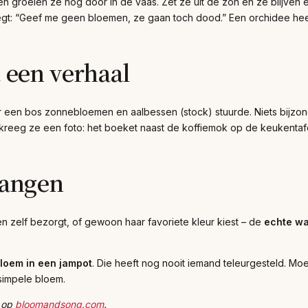
den groeien ze nog door in de vaas. Zet ze uit de zon en ze blijven 
gt: “Geef me geen bloemen, ze gaan toch dood.” Een orchidee hee
t een verhaal
r een bos zonnebloemen en aalbessen (stock) stuurde. Niets bijz
kreeg ze een foto: het boeket naast de koffiemok op de keukentafe
hangen
 zelf bezorgt, of gewoon haar favoriete kleur kiest – de
echte w
loem in een jampot
. Die heeft nog nooit iemand teleurgesteld. M
simpele bloem.
u op
bloomandsong.com
.