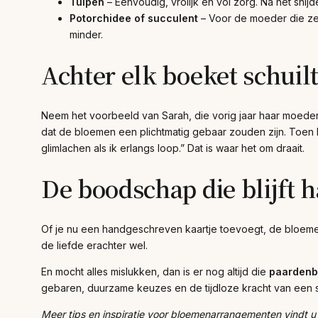
Tulpen
– Eenvoudig, vrolijk en vol zorg. Na het snij
Potorchidee of succulent
– Voor de moeder die ze
minder.
Achter elk boeket schuil
Neem het voorbeeld van Sarah, die vorig jaar haar moede
dat de bloemen een plichtmatig gebaar zouden zijn. Toen 
glimlachen als ik erlangs loop.” Dat is waar het om draait.
De boodschap die blijft 
Of je nu een handgeschreven kaartje toevoegt, de bloemen
de liefde erachter wel.
En mocht alles mislukken, dan is er nog altijd die
paardenb
gebaren, duurzame keuzes en de tijdloze kracht van een 
Meer tips en inspiratie voor bloemenarrangementen vindt 