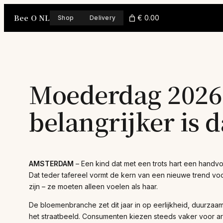
Skip
Bee O NL
to
€ 0.00
Shop
Delivery
content
Moederdag 2026:
belangrijker is 
AMSTERDAM
– Een kind dat met een trots hart een handv
Dat teder tafereel vormt de kern van een nieuwe trend vo
zijn – ze moeten alleen voelen als haar.
De bloemenbranche zet dit jaar in op eerlijkheid, duurzaa
het straatbeeld. Consumenten kiezen steeds vaker voor ar