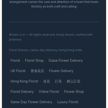
arrangement carries the care and attention of a team that treats
floristry as both craft and calling.
© bee-o.nl — All rights reserved. Every bloom, crafted with
purpose.
Fresh flowers, same-day delivery, Hong Kong wide.
Florist
Florist Shop
Dubai Flower Delivery
·
·
·
UK Florist
香港花店
Flower Delivery
·
·
·
Hong Kong Florist
送花
訂花
網上訂花
·
·
·
·
Florist Delivery
Online Florist
Flower Shop
·
·
·
Same-Day Flower Delivery
Luxury Florist
·
·