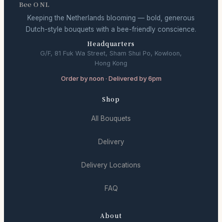
Bee O NL
Keeping the Netherlands blooming — bold, generous
Dutch-style bouquets with a bee-friendly conscience.
Headquarters
G/F, 81 Fuk Wa Street, Sham Shui Po, Kowloon,
Hong Kong
Order by noon · Delivered by 6pm
Shop
All Bouquets
Delivery
Delivery Locations
FAQ
About