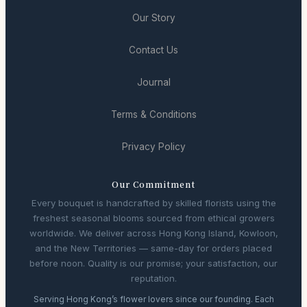
Our Story
Contact Us
Journal
Terms & Conditions
Privacy Policy
Our Commitment
Every bouquet is handcrafted by skilled florists using the
freshest seasonal blooms sourced from ethical growers
worldwide. We deliver across Hong Kong Island, Kowloon,
and the New Territories — same-day for orders placed
before noon. Quality is our promise; your satisfaction, our
reputation.
Serving Hong Kong’s flower lovers since our founding. Each