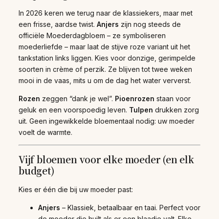
In 2026 keren we terug naar de klassiekers, maar met
een frisse, aardse twist.
Anjers
zijn nog steeds de
officiële Moederdagbloem – ze symboliseren
moederliefde – maar laat de stijve roze variant uit het
tankstation links liggen. Kies voor donzige, gerimpelde
soorten in crème of perzik. Ze blijven tot twee weken
mooi in de vaas, mits u om de dag het water ververst.
Rozen
zeggen “dank je wel”.
Pioenrozen
staan voor
geluk en een voorspoedig leven.
Tulpen
drukken zorg
uit. Geen ingewikkelde bloementaal nodig: uw moeder
voelt de warmte.
Vijf bloemen voor elke moeder (en elk
budget)
Kies er één die bij uw moeder past:
Anjers
– Klassiek, betaalbaar en taai. Perfect voor
de moeder die huilt als er een blaadje valt. Elke