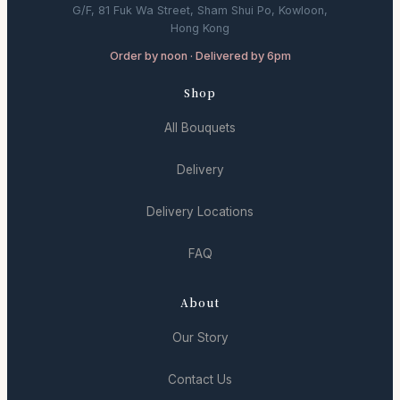
G/F, 81 Fuk Wa Street, Sham Shui Po, Kowloon,
Hong Kong
Order by noon · Delivered by 6pm
Shop
All Bouquets
Delivery
Delivery Locations
FAQ
About
Our Story
Contact Us