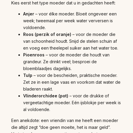
Kies eerst het type moeder dat u in gedachten heeft:
Anjer
– voor élke moeder. Bloeit ongeveer een
week; tweemaal per week water verversen is
voldoende.
Roos (perzik of oranje)
– voor de moeder die
van schoonheid houdt. Snijd de stelen schuin af
en voeg een theelepel suiker aan het water toe.
Pioenroos
– voor de moeder die houdt van
grandeur. Ze drinkt veel; besproei de
bloemblaadjes dagelijks.
Tulp
– voor de bescheiden, praktische moeder.
Zet ze in een lage vaas en voorkom dat water de
bladeren raakt.
Vlinderorchidee (pot)
– voor de drukke of
vergeetachtige moeder. Eén ijsblokje per week is
al voldoende.
Een anekdote: een vriendin van me heeft een moeder
die altijd zegt “doe geen moeite, het is maar geld”.