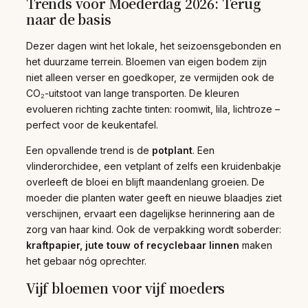
Trends voor Moederdag 2026: Terug
naar de basis
Dezer dagen wint het lokale, het seizoensgebonden en
het duurzame terrein. Bloemen van eigen bodem zijn
niet alleen verser en goedkoper, ze vermijden ook de
CO₂-uitstoot van lange transporten. De kleuren
evolueren richting zachte tinten: roomwit, lila, lichtroze –
perfect voor de keukentafel.
Een opvallende trend is de
potplant
. Een
vlinderorchidee, een vetplant of zelfs een kruidenbakje
overleeft de bloei en blijft maandenlang groeien. De
moeder die planten water geeft en nieuwe blaadjes ziet
verschijnen, ervaart een dagelijkse herinnering aan de
zorg van haar kind. Ook de verpakking wordt soberder:
kraftpapier, jute touw of recyclebaar linnen
maken
het gebaar nóg oprechter.
Vijf bloemen voor vijf moeders