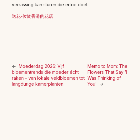
verrassing kan sturen die ertoe doet.
送花-位於香港的花店
←
Moederdag 2026: Vijf
Memo to Mom: The
bloementrends die moeder écht
Flowers That Say ‘I
raken – van lokale veldbloemen tot
Was Thinking of
langdurige kamerplanten
You’
→