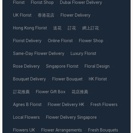
Florist
Florist Shop
Dubai Flower Delivery
·
·
·
UK Florist
香港花店
Flower Delivery
·
·
·
Hong Kong Florist
送花
訂花
網上訂花
·
·
·
·
Florist Delivery
Online Florist
Flower Shop
·
·
·
Same-Day Flower Delivery
Luxury Florist
·
·
Rose Delivery
Singapore Florist
Floral Design
·
·
·
Bouquet Delivery
Flower Bouquet
HK Florist
·
·
·
訂花推薦
Flower Gift Box
花店推薦
·
·
·
Agnes B Florist
Flower Delivery HK
Fresh Flowers
·
·
·
Local Flowers
Flower Delivery Singapore
·
·
Flowers UK
Flower Arrangements
Fresh Bouquets
·
·