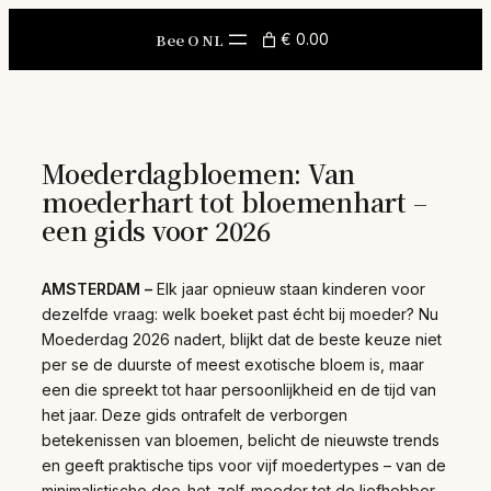
Skip
to
Bee O NL
€ 0.00
content
Moederdagbloemen: Van
moederhart tot bloemenhart –
een gids voor 2026
AMSTERDAM –
Elk jaar opnieuw staan kinderen voor
dezelfde vraag: welk boeket past écht bij moeder? Nu
Moederdag 2026 nadert, blijkt dat de beste keuze niet
per se de duurste of meest exotische bloem is, maar
een die spreekt tot haar persoonlijkheid en de tijd van
het jaar. Deze gids ontrafelt de verborgen
betekenissen van bloemen, belicht de nieuwste trends
en geeft praktische tips voor vijf moedertypes – van de
minimalistische doe-het-zelf-moeder tot de liefhebber