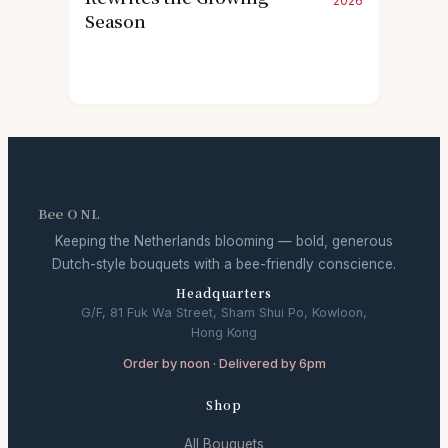
2026
Season
Bee O NL
Keeping the Netherlands blooming — bold, generous
Dutch-style bouquets with a bee-friendly conscience.
Headquarters
G/F, 81 Fuk Wa Street, Sham Shui Po, Kowloon,
Hong Kong
Order by noon · Delivered by 6pm
Shop
All Bouquets