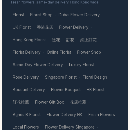
Fresh flowers, same-day delivery, Hong Kong wide.
Florist
Florist Shop
Dubai Flower Delivery
·
·
·
UK Florist
香港花店
Flower Delivery
·
·
·
Hong Kong Florist
送花
訂花
網上訂花
·
·
·
·
Florist Delivery
Online Florist
Flower Shop
·
·
·
Same-Day Flower Delivery
Luxury Florist
·
·
Rose Delivery
Singapore Florist
Floral Design
·
·
·
Bouquet Delivery
Flower Bouquet
HK Florist
·
·
·
訂花推薦
Flower Gift Box
花店推薦
·
·
·
Agnes B Florist
Flower Delivery HK
Fresh Flowers
·
·
·
Local Flowers
Flower Delivery Singapore
·
·