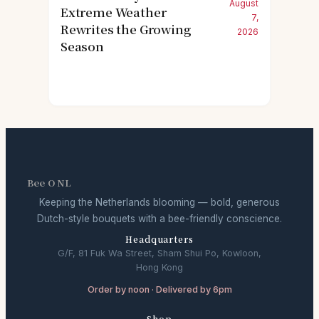
August
Extreme Weather
7,
Rewrites the Growing
2026
Season
Bee O NL
Keeping the Netherlands blooming — bold, generous
Dutch-style bouquets with a bee-friendly conscience.
Headquarters
G/F, 81 Fuk Wa Street, Sham Shui Po, Kowloon,
Hong Kong
Order by noon · Delivered by 6pm
Shop