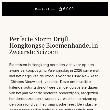
Skip
to
Bee O NL
€ 0.00
content
Perfecte Storm Drijft
Hongkongse Bloemenhandel in
Zwaarste Seizoen
Bloemisten in Hongkong bereiden zich voor op een
zware verkoopdag, nu Valentijnsdag in 2026 samenvalt
met het begin van de exodus voor de Lunar New Year
(Chinees Nieuwjaar) -vakantie. Deze onfortuinlijke
kalenderbotsing dreigt twee van de lucratiefste dagen
van het jaar voor de sector te ondermijnen, aangezien
honderdduizenden inwoners verwachten te reizen op
de vooravond van het romantische feest. De industrie
ervaart aanzienlijke logistieke en verkoopdruk, met